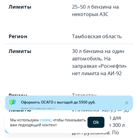
25–50 л бензина на
некоторых АЗС
Тамбовская область
30 л бензина на один
автомобиль. На
заправках «Роснефти»
нет лимита на АИ-92
Татарстан
«Татнефть»: АИ-95 — 30
Реклама. ООО «Сравни.ру». sravni.ru
л, дизель — 60 л для
Мы используем
cookie
, чтобы показывать
Ok
легковых авто и 300 л
вам подходящий контент
для грузовиков. По