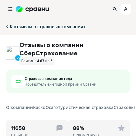
К отзывам о страховых компаниях
Отзывы о компании
СберСтрахование
Рейтинг
4.67
из 5
Страховая компания года
Победитель ежегодной премии Сравни
О компании
Каско
Осаго
Туристическая страховка
Страховка
11658
88%
отзывов
рекомендуют