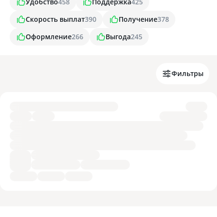
Удобство
458
Поддержка
425
Скорость выплат
390
Получение
378
Оформление
266
Выгода
245
Фильтры