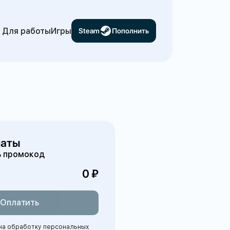
Для работы
Игры
Steam
Пополнить
латы
ь промокод
0
Оплатить
 на обработку персональных