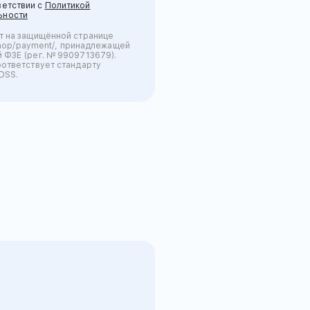
ветствии с
Политикой
ьности
т на защищённой странице
l.shop/payment/, принадлежащей
 ФЗЕ (рег. № 9909713679).
оответствует стандарту
DSS.