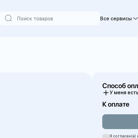
Все сервисы
w of the Erdtree
nd Magic Olden Era
Способ оп
У меня ест
iem
К оплате
Я согласен(а)