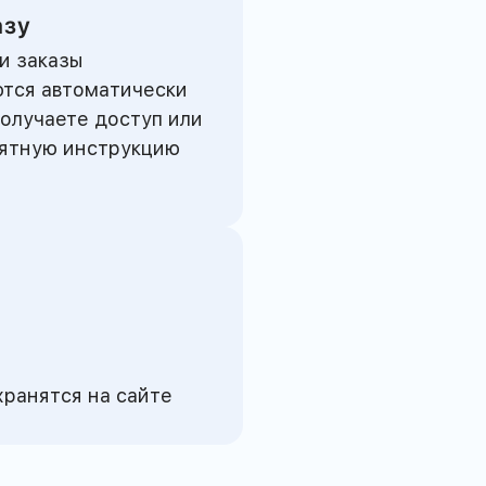
азу
и заказы
тся автоматически
получаете доступ или
нятную инструкцию
хранятся на сайте