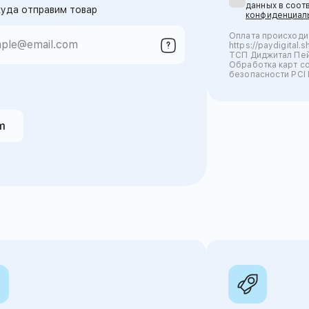
данных в соот
куда отправим товар
конфиденциал
Оплата происходи
https://paydigita
ТСП Диджитал Пей
Обработка карт с
безопасности PCI 
m