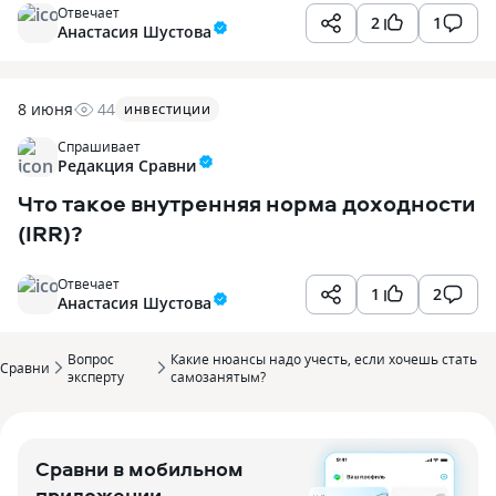
Отвечает
2
1
Анастасия Шустова
8 июня
44
ИНВЕСТИЦИИ
Спрашивает
Редакция Сравни
Что такое внутренняя норма доходности
(IRR)?
Отвечает
1
2
Анастасия Шустова
Вопрос
Какие нюансы надо учесть, если хочешь стать
Сравни
эксперту
самозанятым?
Сравни в мобильном
приложении