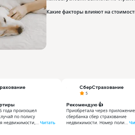
Какие факторы влияют на стоимост
трахование
СберСтрахование
5
артиры
Рекомендую 👍
6 года произошел
Приобретала через приложение
случай по полису
сбербанка сбер страхование
я недвижимости,...
Читать
недвижимости. Номер поли...
Чи
6 года произошел
Приобретала через приложение
случай по полису
сбербанка сбер страхование