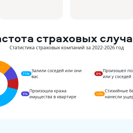
астота страховых случа
Статистика страховых компаний за 2022-
2026
год
Залили соседей или они
Произошел по
71%
8%
вас
или у соседей
Произошла кража
Стихийные б
9%
12%
имущества в квартире
нанесли уще