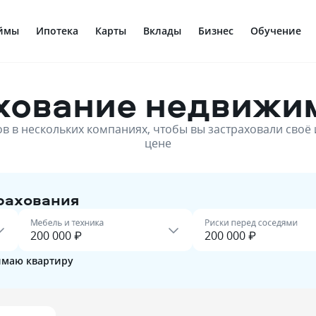
ймы
Ипотека
Карты
Вклады
Бизнес
Обучение
хование недвижи
в в нескольких компаниях, чтобы вы застраховали сво
цене
рахования
Мебель и техника
Риски перед соседями
маю квартиру