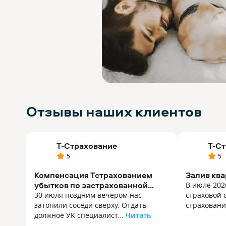
Отзывы наших клиентов
Т-Страхование
Т-С
5
5
Компенсация Тстрахованием
Залив кв
убытков по застрахованной
В июле 202
квартире
30 июля поздним вечером нас
страховой 
затопили соседи сверху. Отдать
страховани
должное УК специалист...
Читать
В июле 202
30 июля поздним вечером нас
страховой 