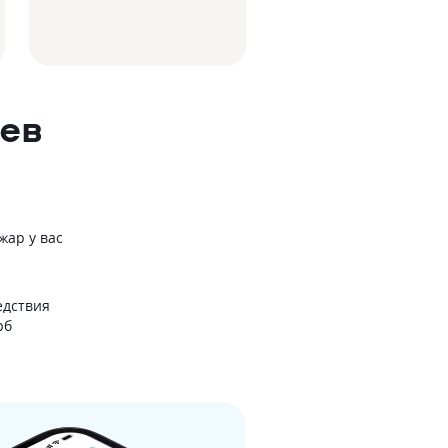
ев
жар у вас
едствия
рб