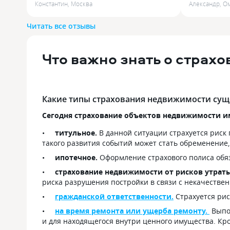
Константин
,
Москва
Александр
,
О
затопили соседи сверху. Отдать
страховани
должное УК специалист быстро
квартиры. 
Читать все отзывы
приехал, провел необходимые
в течение 
действия и устранил причину.
Составили акт....
Что важно знать о страх
Какие типы страхования недвижимости сущ
Сегодня страхование объектов недвижимости и
титульное.
В данной ситуации страхуется риск
такого развития событий может стать обременение
ипотечное.
Оформление страхового полиса обяз
страхование недвижимости от рисков утрат
риска разрушения постройки в связи с некачеств
гражданской ответственности.
Страхуется ри
на время ремонта или ущерба ремонту.
Выпо
и для находящегося внутри ценного имущества. Кро