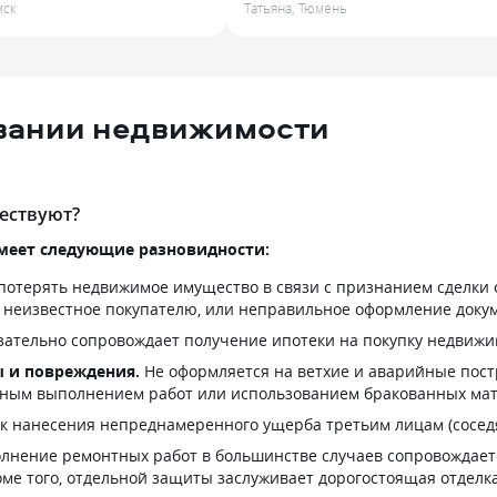
мск
Татьяна
,
Тюмень
я недвижимости, залив
недвижимости. Номер полиса
Заявил об этом событии,
011WS***Без проблем и помощ
5 дней был назначен...
специалиста я смогла разобрать
во всем,...
овании недвижимости
ествуют?
меет следующие разновидности:
 потерять недвижимое имущество в связи с признанием сделки
, неизвестное покупателю, или неправильное оформление доку
ательно сопровождает получение ипотеки на покупку недвижи
ы и повреждения.
Не оформляется на ветхие и аварийные пос
енным выполнением работ или использованием бракованных мат
ск нанесения непреднамеренного ущерба третьим лицам (сосед
лнение ремонтных работ в большинстве случаев сопровождаетс
ме того, отдельной защиты заслуживает дорогостоящая отделка