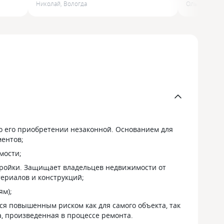
Николай
,
Вологда
Ольга
,
Кемер
менеджер Мария быстро всё
27 Июля по
и
оформила. Планирую страховаться
помог офо
ся
и по остальным видам
подсказали
 о его приобретении незаконной. Основанием для
ментов;
мости;
тройки. Защищает владельцев недвижимости от
ериалов и конструкций;
ям);
я повышенным риском как для самого объекта, так
, произведенная в процессе ремонта.