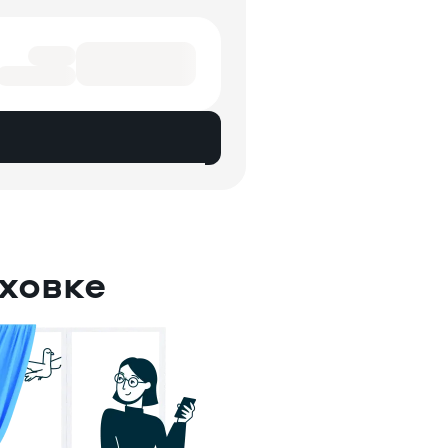
ховке