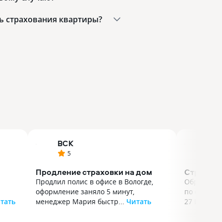
ь страхования квартиры?
ВСК
Т-С
5
5
Продление страховки на дом
Страхово
Продлил полис в офисе в Вологде,
Обратилас
оформление заняло 5 минут,
по факту 
тать
менеджер Мария быстр...
Читать
27 Июля по
Продлил полис в офисе в Вологде,
Обратилас
оформление заняло 5 минут,
по факту 