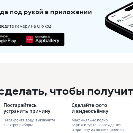
гда под рукой в приложении
ведите камеру на QR-код
сделать, чтобы получи
Постарайтесь 
Сделайте фото 
устранить причину
и видеосъёмку
Перекройте воду, выключите
Максимально полно
электроприборы
зафиксируйте повреждения
и причину их возникновения