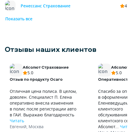
Ренессанс Страхование
4
Показать все
Отзывы наших клиентов
Абсолют Страхование
Абсолют 
5.0
5.0
Отзыв по продукту Осаго
Оперативность 
Отличная цена полиса. В целом,
Спасибо за опе
доволен. Специалист П. Елена
в оформлении а
оперативно внесла изменения
Еленеведущему 
в полис после регистрации авто
клиентского
в ГАИ. Выражаю благодарность
обслуживанияУ
Читать
клиентского се
Евгений
,
Москва
Абсолют...
Читат