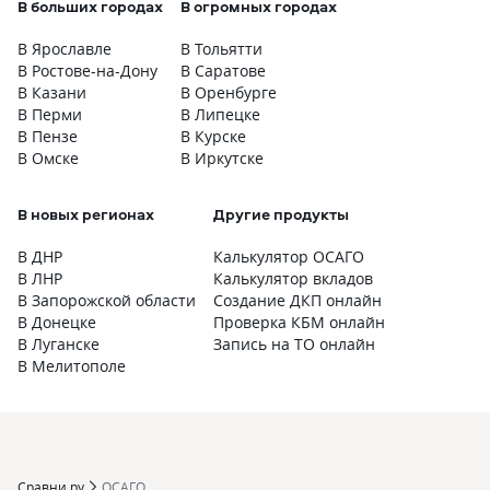
В больших городах
В огромных городах
В Ярославле
В Тольятти
В Ростове-на-Дону
В Саратове
В Казани
В Оренбурге
В Перми
В Липецке
В Пензе
В Курске
В Омске
В Иркутске
В новых регионах
Другие продукты
В ДНР
Калькулятор ОСАГО
В ЛНР
Калькулятор вкладов
В Запорожской области
Создание ДКП онлайн
В Донецке
Проверка КБМ онлайн
В Луганске
Запись на ТО онлайн
В Мелитополе
Сравни.ру
ОСАГО