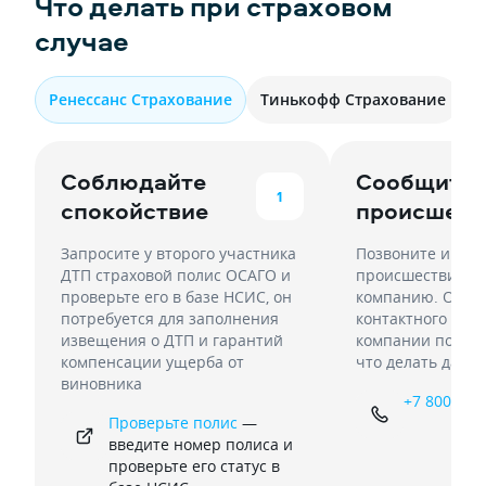
Что делать при страховом
случае
Ренессанс Страхование
Тинькофф Страхование
И
Соблюдайте
Сообщите 
1
спокойствие
происшест
Запросите у второго участника
Позвоните и соо
ДТП страховой полис ОСАГО и
происшествии в 
проверьте его в базе НСИС, он
компанию. Опер
потребуется для заполнения
контактного цен
извещения о ДТП и гарантий
компании подроб
компенсации ущерба от
что делать даль
виновника
+7 800 333
Проверьте полис
—
введите номер полиса и
проверьте его статус в