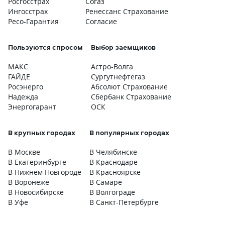
Росгосстрах
Согаз
Ингосстрах
Ренессанс Страхование
Ресо-Гарантия
Согласие
Пользуются спросом
Выбор заемщиков
МАКС
Астро-Волга
ГАЙДЕ
Сургутнефтегаз
Росэнерго
Абсолют Страхование
Надежда
Сбербанк Страхование
Энергогарант
ОСК
В крупных городах
В популярных городах
В Москве
В Челябинске
В Екатеринбурге
В Краснодаре
В Нижнем Новгороде
В Красноярске
В Воронеже
В Самаре
В Новосибирске
В Волгограде
В Уфе
В Санкт-Петербурге