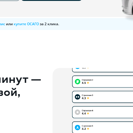
лис
или
купите ОСАГО
за 2 клика.
минут —
вой,