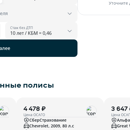
Уточните 
теля
Стаж без ДТП
алее
енные полисы
4 478 ₽
3 647
Цена ОСАГО
Цена ОСА
СберСтрахование
Альфа
Chevrolet, 2009, 80 л.с
Great 