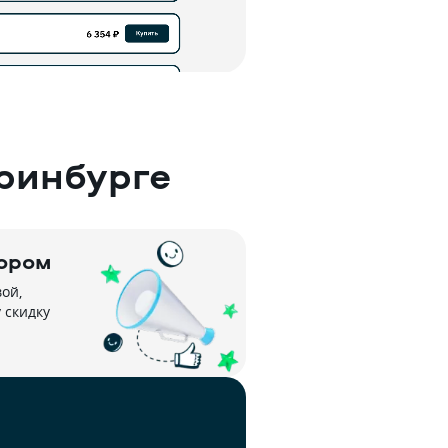
ринбурге
ором
й, 
скидку 