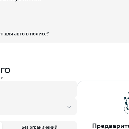
п для авто в полисе?
АГО
ге
Предварит
Без ограничений