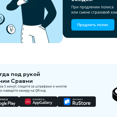
При продлении полиса 
или смене страховой ко
Продлить полис
гда под рукой
нии Сравни
а 5 минут, следите за штрафами и многое
ки наведите камеру на QR-код