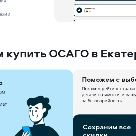
вия
тежей
 купить ОСАГО в Екате
Поможем с выб
ю
Покажем рейтинг страхово
м 
детали стоимости, и вашу 
за безаварийность
лат
Сохраним все 
скидки