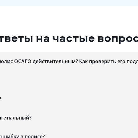
тветы на частые вопро
полис ОСАГО действительным? Как проверить его под
?
ригинальный?
 ошибку в полисе?