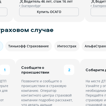
д
Водитель 46 лет, стаж 16 лет
Водите
г. Екатеринбург
г. Екатери
Купить ОСАГО
траховом случае
Тинькофф Страхование
Ингосстрах
АльфаСтрах
Сообщите о
1
2
Соберите
происшествии
 ДТП
Позвоните и сообщите о
На месте Д
ерьте
происшествии в страховую
Узнайте у о
я для
компанию. Оператор
необходимом
и
контактного центра страховой
Передайте 
 от
компании подробно расскажет,
страховую и
что делать дальше
страховой о