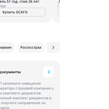
ль 51 год, стаж 26 лет
Водитель 29 лет, стаж 11 
нбург
г. Екатеринбург
Купить ОСАГО
Купить ОСАГО
ование
Росгосстрах
 документы
3
ТП заполните извещение.
ператора страховой компании о
 комплекте документов.
полный комплект документов в
 получите направление на
смотр