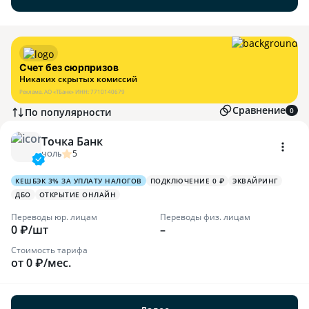
Счет без сюрпризов
Никаких скрытых комиссий
Реклама.
АО «ТБанк»
ИНН:
7710140679
Сравнение
По популярности
0
Точка Банк
5
НОЛЬ
КЕШБЭК 3% ЗА УПЛАТУ НАЛОГОВ
ПОДКЛЮЧЕНИЕ 0 ₽
ЭКВАЙРИНГ
ДБО
ОТКРЫТИЕ ОНЛАЙН
Переводы юр. лицам
Переводы физ. лицам
0 ₽/шт
–
Стоимость тарифа
от 0 ₽/мес.