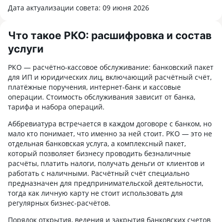
из других стран, мультивалютный
Дата актуализации совета: 09 июня 2026
счёт может сэкономить не только
деньги, но и большое количество
нервов.
Что такое РКО: расшифровка и состав
услуги
РКО — расчётно-кассовое обслуживание: банковский пакет
для ИП и юридических лиц, включающий расчётный счёт,
платёжные поручения, интернет-банк и кассовые
операции. Стоимость обслуживания зависит от банка,
тарифа и набора операций.
Аббревиатура встречается в каждом договоре с банком, но
мало кто понимает, что именно за ней стоит. РКО — это не
отдельная банковская услуга, а комплексный пакет,
который позволяет бизнесу проводить безналичные
расчёты, платить налоги, получать деньги от клиентов и
работать с наличными. Расчётный счёт специально
предназначен для предпринимательской деятельности,
тогда как личную карту не стоит использовать для
регулярных бизнес-расчётов.
Порядок открытия, ведения и закрытия банковских счетов