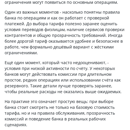
ограничения могут появиться по основным операциям.
экзотические валюты ради красоты.
Его задача — уменьшить количество
Один из важных моментов - насколько понятны правила
лишних конвертаций. Например,
банка по операциям и как он работает с проверкой
если клиент из Казахстана платит
платежей. До выбора тарифа полезно заранее оценить
мне в тенге, эти деньги могут
условия переводов физлицам, наличие сервисов проверки
остаться в тенге до следующей
контрагентов и общую прозрачность требований. Иногда
закупки у казахстанского поставщика.
более дорогой тариф оказывается удобнее и безопаснее в
Не нужно сначала переводить всё
работе, чем формально дешёвый вариант с жёсткими
в рубли, а потом обратно покупать
ограничениями.
тенге. На словах звучит как мелочь.
На практике за год набегают вполне
Ещё один момент, который часто недооценивают, -
реальные деньги. Для примера:
условия при низкой активности по счёту. У некоторых
в феврале этого года мы закупали
банков могут действовать комиссии при длительном
оборудование примерно
простое, редких операциях или использовании счёта как
на эквивалент 1,4 млн рублей.
резервного. Такие детали лучше проверять заранее,
Если бы использовали старую схему
чтобы реальные расходы не оказались выше ожидаемых.
с несколькими конвертациями,
потери на курсе были бы заметно
На практике это означает простую вещь: при выборе
выше. Да, ксли ваш бизнес работает
банка стоит смотреть не только на базовую стоимость
только внутри России, возможно,
тарифа, но и на правила обслуживания, прозрачность
особой пользы не заметите. А вот
комиссий и поведение банка в реальных рабочих
если есть поставщики или клиенты
сценариях.