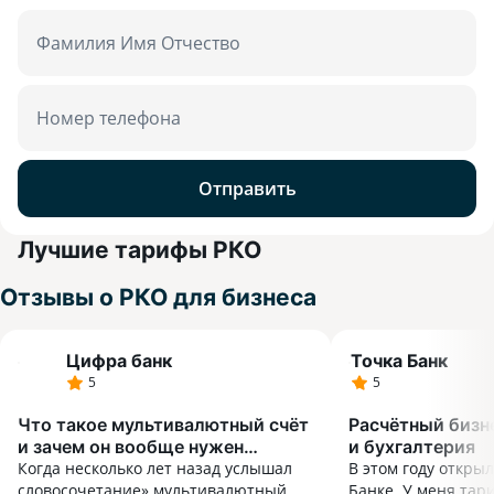
Фамилия Имя Отчество
Номер телефона
Отправить
Лучшие тарифы РКО
Отзывы о РКО для бизнеса
Цифра банк
Точка Банк
5
5
Что такое мультивалютный счёт
Расчётный бизн
и зачем он вообще нужен
и бухгалтерия
обычному бизнесу?
Когда несколько лет назад услышал
В этом году открыл
словосочетание» мультивалютный
Банке. У меня тар