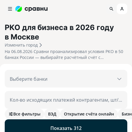
РКО для бизнеса в 2026 году
в Москве
Изменить город
На 06.08.2026 Сравни проанализировал условия РКО в 50
банках России — выбирайте расчётный счёт с
обслуживанием от 0 ₽/мес или кэшбэком до 10% на
покупки по бизнес-карте.
Выберите банки
Кол-во исходящих платежей контрагентам, шт/мес
Все фильтры
ВЭД
Открытие счёта онлайн
Бизн
Показать
312