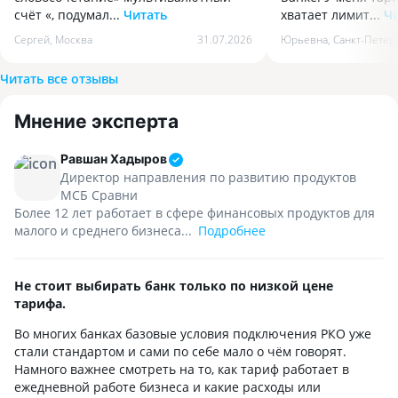
счёт «, подумал...
Читать
хватает лимит...
Ч
Когда несколько лет назад услышал
В этом году открыл
Сергей
,
Москва
31.07.2026
Юрьевна
,
Санкт-Петер
словосочетание» мультивалютный
Банке. У меня тар
счёт «, подумал, что это какая-то
хватает лимита н
Читать все отзывы
история для крупных компаний
физическим лицам,
с миллиардными оборотами.
наличных, также н
Мнение эксперта
На практике оказалось, что такая
платёжные поруче
штука может быть полезна даже
в любом количеств
небольшому бизнесу. Деньги ко мне
В чате коллеги из 
Равшан Хадыров
от клиентов приходят в рублях. Потом
готовы прийти на
Директор направления по развитию продуктов
нужно оплатить товар поставщику
быстро и подробно
МСБ Сравни
в другой валюте. Каждый раз
вежливые и ответ
Более 12 лет работает в сфере финансовых продуктов для
отдельная конвертация, отдельные
В сложных вопрос
малого и среднего бизнеса...
Подробнее
комиссии и постоянные вопросы:
профессионально.
какой сейчас курс, когда выгоднее
приложение и инте
покупать валюту и так далее. В какой-
интуитивного поня
Не стоит выбирать банк только по низкой цене
то момент менеджер Цифра Банка
без нареканий! Це
тарифа.
предложил открыть несколько
приятно удивляет!
Во многих банках базовые условия подключения РКО уже
валютных счетов и объяснил простую
Банк.
стали стандартом и сами по себе мало о чём говорят.
вещь, которую я раньше не понимал.
Намного важнее смотреть на то, как тариф работает в
Мультивалютный счёт нужен
ежедневной работе бизнеса и какие расходы или
не для того, чтобы хранить