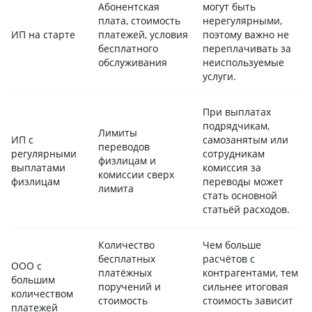
Абонентская
могут быть
плата, стоимость
нерегулярными,
ИП на старте
платежей, условия
поэтому важно не
бесплатного
переплачивать за
обслуживания
неиспользуемые
услуги.
При выплатах
подрядчикам,
Лимиты
ИП с
самозанятым или
переводов
регулярными
сотрудникам
физлицам и
выплатами
комиссия за
комиссии сверх
физлицам
переводы может
лимита
стать основной
статьёй расходов.
Количество
Чем больше
бесплатных
расчётов с
ООО с
платёжных
контрагентами, тем
большим
поручений и
сильнее итоговая
количеством
стоимость
стоимость зависит
платежей