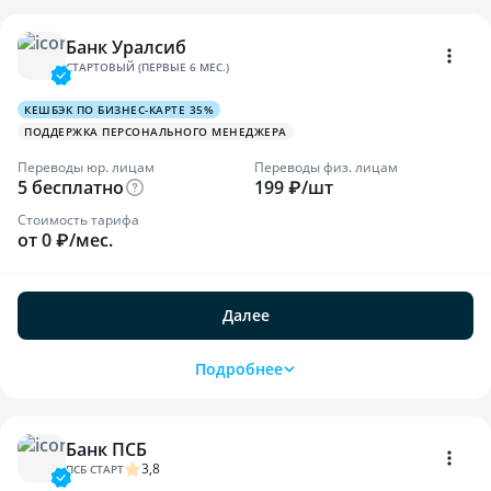
Банк Уралсиб
СТАРТОВЫЙ (ПЕРВЫЕ 6 МЕС.)
КЕШБЭК ПО БИЗНЕС-КАРТЕ 35%
ПОДДЕРЖКА ПЕРСОНАЛЬНОГО МЕНЕДЖЕРА
Переводы юр. лицам
Переводы физ. лицам
5 бесплатно
199 ₽/шт
Стоимость тарифа
от 0 ₽/мес.
Далее
Подробнее
Банк ПСБ
3,8
ПСБ СТАРТ