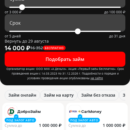
от
3 000 ₽
до
100 000 ₽
Срок
от 5 дней
до 31 дня
Вернуть до 29 августа
14 000 ₽
16 352
БЕСПЛАТНО
Подобрать займ
Организатор акции: ООО МКК «А Деньги». Акция «Первый заём бесплатно». Срок
проведения акции с 14.03.2023 по 31.12.2026 г. Подробности о порядке и
условиях проведения акции опубликованы
на сайте
Займ онлайн
Займ на карту
Займ без отказа
Зай
ДоброЗайм
CarMoney
ПОД ЗАЛОГ АВТО
ПОД ЗАЛОГ АВТО
1 000 000 ₽
1 000 000 ₽
Сумма до
Сумма до