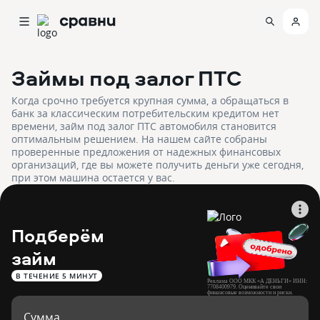
Займы под залог ПТС
Когда срочно требуется крупная сумма, а обращаться в
банк за классическим потребительским кредитом нет
времени, займ под залог ПТС автомобиля становится
оптимальным решением. На нашем сайте собраны
проверенные предложения от надежных финансовых
организаций, где вы можете получить деньги уже сегодня,
при этом машина остается у вас.
Подберём
займ
В ТЕЧЕНИЕ 5 МИНУТ
Реклама ООО МКК «А ДЕНЬГИ» ИНН:
7708400979. Оценивайте свои
финансовые возможности и риски.
Изучите все условия займа на
adengi.ru/documents.
Сумма