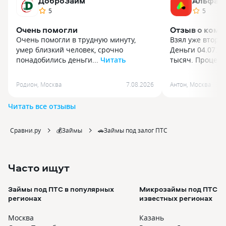
ДоброЗайм
Альфа-
5
5
Очень помогли
Отзыв о комп
Очень помогли в трудную минуту,
Взял уже второ
умер близкий человек, срочно
Деньги 04.07.2
понадобились деньги...
Читать
тысяч. Проце...
Очень помогли в трудную минуту,
Взял уже второ
умер близкий человек, срочно
Деньги 04.07.2
Родион
,
Москва
7.08.2026
Антон
,
Москва
понадобились деньги. Одобрили
тысяч. Процесс
без проблем и на все хватило, спасибо
быстрый и поня
Читать все отзывы
В день. Займ б
и перевели на 
эту компанию к
Сравни.ру
💰Займы
🚗Займы под залог ПТС
деньги!
Часто ищут
Займы под ПТС в популярных
Микрозаймы под ПТС в
регионах
известных регионах
Москва
Казань