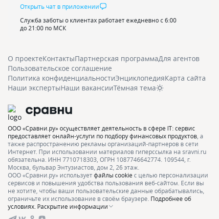
Открыть чат в приложении
Служба заботы о клиентах работает ежедневно с 6:00
до 21:00 по МСК
О проекте
Контакты
Партнерская программа
Для агентов
Пользовательское соглашение
Политика конфиденциальности
Энциклопедия
Карта сайта
Наши эксперты
Наши вакансии
Тёмная тема
ООО «Сравни.ру» осуществляет деятельность в сфере IT: сервис
предоставляет онлайн-услуги по подбору финансовых продуктов
, а
также распространению рекламы организаций-партнеров в сети
Интернет.
При использовании материалов гиперссылка на sravni.ru
обязательна. ИНН 7710718303, ОГРН 1087746642774. 109544, г.
Москва, бульвар Энтузиастов, дом 2, 26 этаж.
ООО «Сравни.ру» использует
файлы cookie
с целью персонализации
сервисов и повышения удобства пользования веб-сайтом. Если вы
не хотите, чтобы ваши пользовательские данные обрабатывались,
ограничьте их использование в своём браузере.
Подробнее об
условиях.
Раскрытие информации