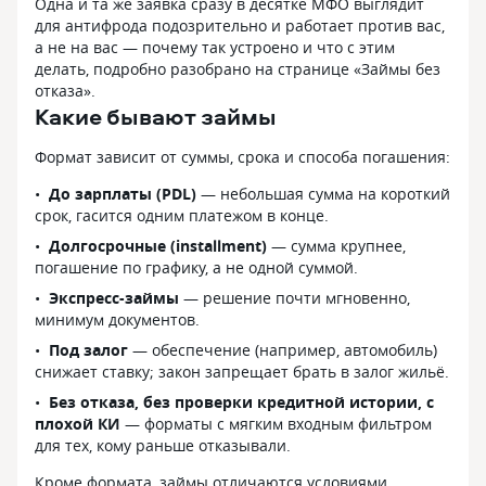
Одна и та же заявка сразу в десятке МФО выглядит
для антифрода подозрительно и работает против вас,
а не на вас — почему так устроено и что с этим
делать, подробно разобрано на странице «Займы без
отказа».
Какие бывают займы
Формат зависит от суммы, срока и способа погашения:
До зарплаты (PDL)
— небольшая сумма на короткий
срок, гасится одним платежом в конце.
Долгосрочные (installment)
— сумма крупнее,
погашение по графику, а не одной суммой.
Экспресс-займы
— решение почти мгновенно,
минимум документов.
Под залог
— обеспечение (например, автомобиль)
снижает ставку; закон запрещает брать в залог жильё.
Без отказа, без проверки кредитной истории, с
плохой КИ
— форматы с мягким входным фильтром
для тех, кому раньше отказывали.
Кроме формата, займы отличаются условиями