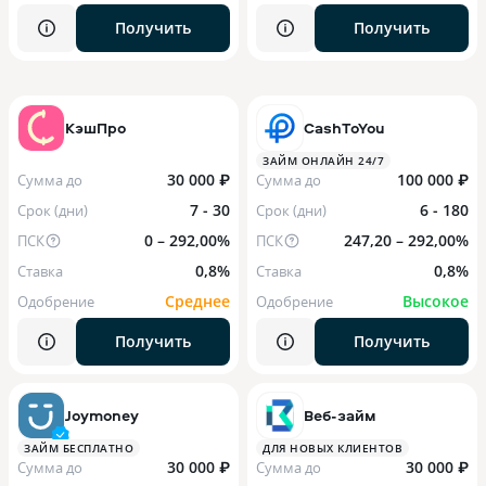
Получить
Получить
КэшПро
CashToYou
ЗАЙМ ОНЛАЙН 24/7
30 000 ₽
100 000 ₽
Сумма до
Сумма до
7 - 30
6 - 180
Срок (дни)
Срок (дни)
0 – 292,00%
247,20 – 292,00%
ПСК
ПСК
0,8%
0,8%
Ставка
Ставка
Среднее
Высокое
Одобрение
Одобрение
Получить
Получить
Joymoney
Веб-займ
ЗАЙМ БЕСПЛАТНО
ДЛЯ НОВЫХ КЛИЕНТОВ
30 000 ₽
30 000 ₽
Сумма до
Сумма до