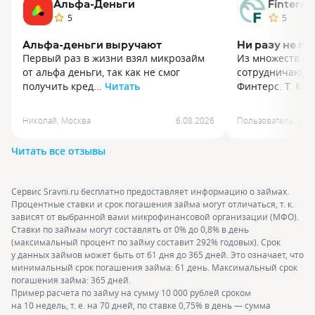
Альфа-Деньги
Finters
5
5
Альфа-деньги выручают
Ни разу не п
Первый раз в жизни взял микрозайм
Из множеств МФ
от альфа деньги, так как не смог
сотрудничаю то
получить кред...
Читать
Финтерс. Т. К. 
Первый раз в жизни взял микрозайм
Из множеств МФ
от альфа деньги, так как не смог
сотрудничаю то
Николай
,
Москва
6.08.2026
Пользователь
,
Мос
получить кредитную карту от альфа
Финтерс. Т. К.
банка. Альфа деньги одобрили первый
полностью устр
Читать все отзывы
займ 14.500 Который был под 0% на 21
одобряют. Аж д
день. Закрыв срок в срок,
поступают вовр
действительно не платил проценты!
Нет скрытых ко
Сервис Sravni.ru бесплатно предоставляет информацию о займах.
Второй займ одобрили на 19000
у других МФО. А
Процентные ставки и срок погашения займа могут отличаться, т. к.
рублей, так же успешно его получил
входят в полож
зависят от выбранной вами микрофинансовой организации (МФО).
под процент
выхожу на проср
Ставки по займам могут составлять от 0% до 0,8% в день
(максимальный процент по займу составит 292% годовых). Срок
у данных займов может быть от 61 дня до 365 дней. Это означает, что
минимальный срок погашения займа: 61 день. Максимальный срок
погашения займа: 365 дней.
Пример расчета по займу на сумму 10 000 рублей сроком
на 10 недель, т. е. на 70 дней, по ставке 0,75% в день — сумма