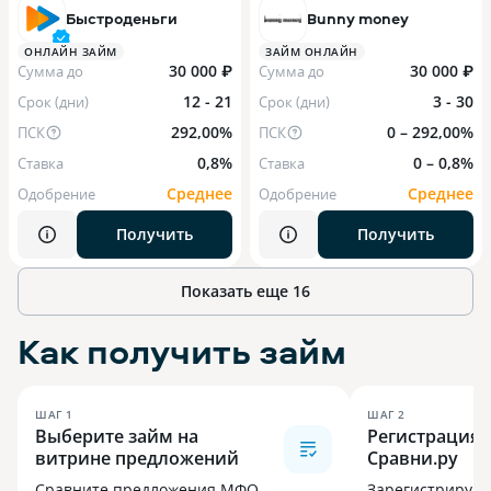
Быстроденьги
Bunny money
ОНЛАЙН ЗАЙМ
ЗАЙМ ОНЛАЙН
30 000 ₽
30 000 ₽
Сумма до
Сумма до
12 - 21
3 - 30
Срок (дни)
Срок (дни)
292,00%
0 – 292,00%
ПСК
ПСК
0,8%
0 – 0,8%
Ставка
Ставка
Среднее
Среднее
Одобрение
Одобрение
Получить
Получить
Показать еще 16
Как получить займ
ШАГ
1
ШАГ
2
Выберите займ на
Регистрация 
витрине предложений
Сравни.ру
Сравните предложения МФО
Зарегистрируй