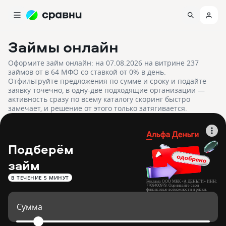
Займы онлайн
Оформите займ онлайн: на 07.08.2026 на витрине 237
займов от в 64 МФО со ставкой от 0% в день.
Отфильтруйте предложения по сумме и сроку и подайте
заявку точечно, в одну-две подходящие организации —
активность сразу по всему каталогу скоринг быстро
замечает, и решение от этого только затягивается.
Подберём
займ
В ТЕЧЕНИЕ 5 МИНУТ
Реклама ООО МКК «А ДЕНЬГИ» ИНН:
7708400979. Оценивайте свои
финансовые возможности и риски.
Изучите все условия займа на
adengi.ru/documents.
Сумма