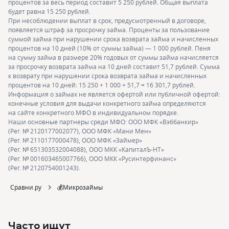
процентов за весь период составит 5 250 рублей. Общая выплата
будет равна 15 250 рублей.
При несоблюдении выплат в срок, предусмотренный в договоре,
появляется штраф за просрочку займа. Проценты за пользование
суммой займа при нарушении срока возврата займа и начисленных
процентов на 10 дней (10% от суммы займа) — 1 000 рублей. Пеня
на сумму займа в размере 20% годовых от суммы займа начисляется
за просрочку возврата займа на 10 дней составит 51,7 рублей. Сумма
к возврату при нарушении срока возврата займа и начисленных
процентов на 10 дней: 15 250 + 1 000 + 51,7 = 16 301,7 рублей.
Информация о займах не является офертой или публичной офертой:
конечные условия для выдачи конкретного займа определяются
на сайте конкретного МФО в индивидуальном порядке.
Наши основные партнеры среди МФО: ООО МФК «Вэббанкир»
(Рег. № 2120177002077), ООО МФК «Мани Мен»
(Рег. № 2110177000478), ООО МФК «Займер»
(Рег. № 651303532004088), ООО МКК «КапиталЪ-НТ»
(Рег. № 001603465007766), ООО МКК «Русинтерфинанс»
(Рег. № 2120754001243).
Сравни.ру
💰Микрозаймы
Часто ищут