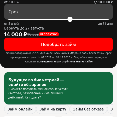
от
3 000 ₽
до
100 000 ₽
Срок
от 5 дней
до 31 дня
Вернуть до 27 августа
14 000 ₽
16 352
БЕСПЛАТНО
Подобрать займ
Организатор акции: ООО МКК «А Деньги». Акция «Первый заём бесплатно». Срок
проведения акции с 14.03.2023 по 31.12.2026 г. Подробности о порядке и
условиях проведения акции опубликованы
на сайте
Будущее за биометрией —
сдайте её заранее
Сможете получать финансовые услуги
быстрее, безопаснее и без лишних
действий.
Как сдать?
Займ онлайн
Займ на карту
Займ без отказа
Зай