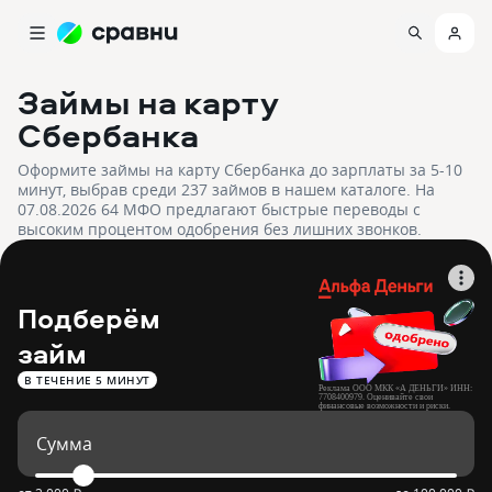
Займы на карту
Сбербанка
Оформите займы на карту Сбербанка до зарплаты за 5-10
минут, выбрав среди 237 займов в нашем каталоге. На
07.08.2026 64 МФО предлагают быстрые переводы с
высоким процентом одобрения без лишних звонков.
Подберём
займ
В ТЕЧЕНИЕ 5 МИНУТ
Реклама ООО МКК «А ДЕНЬГИ» ИНН:
7708400979. Оценивайте свои
финансовые возможности и риски.
Изучите все условия займа на
adengi.ru/documents.
Сумма