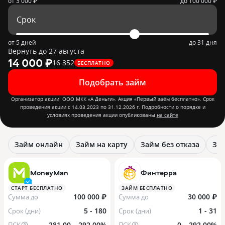
от
3 000 ₽
до
100 000 ₽
Срок
от 5 дней
до 31 дня
Вернуть до 27 августа
14 000 ₽
16 352
БЕСПЛАТНО
Подобрать займ
Организатор акции: ООО МКК «А Деньги». Акция «Первый заём бесплатно». Срок
проведения акции с 14.03.2023 по 31.12.2026 г. Подробности о порядке и
условиях проведения акции опубликованы
на сайте
Займ онлайн
Займ на карту
Займ без отказа
Зай
MoneyMan
Финтерра
СТАРТ БЕСПЛАТНО
ЗАЙМ БЕСПЛАТНО
100 000 ₽
30 000 ₽
Сумма до
Сумма до
5 - 180
1 - 31
Срок (дни)
Срок (дни)
281,00 – 292,00%
0 – 292,00%