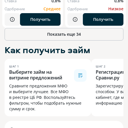
0,8%
0,8%
Ставка
Ставка
Среднее
Низкое
Одобрение
Одобрение
Получить
Получить
Показать еще 34
Как получить займ
ШАГ
1
ШАГ
2
Выберите займ на
Регистрация 
витрине предложений
Сравни.ру
Сравните предложения МФО
Зарегистрируй
и выберите лучшее. Все МФО
способом. У вас
в реестре ЦБ РФ. Воспользуйтесь
кабинет, где мо
фильтром, чтобы подобрать нужные
информацию и с
сумму и срок.