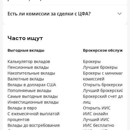
Есть ли комиссии за сделки с ЦФА?
Часто ищут
Выгодные вклады
Брокерское обслужив
Калькулятор вкладов
Брокеры
Пенсионные вклады
Лучшие брокеры
Накопительные вклады
Брокеры с минимальн
Валютные вклады
комиссией
Вклады в долларах США
Открыть брокерский с
Пополняемые вклады
Лучший брокерский сч
Самые выгодные вклады
Брокерский счет для 
Инвестиционные вклады
лиц
Вклады в евро
Открыть ИИС
С ежемесячной выплатой
ИИС онлайн
процентов
Лучший ИИС
Вклады до востребования
ИИС бесплатно