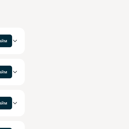
займ
займ
займ