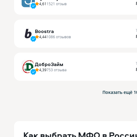
4,61
1521
отзыв
Boostra
4,44
1086
отзывов
ДоброЗайм
4,39
753
отзыва
Показать ещё 
Как выбрать МФО в Росси