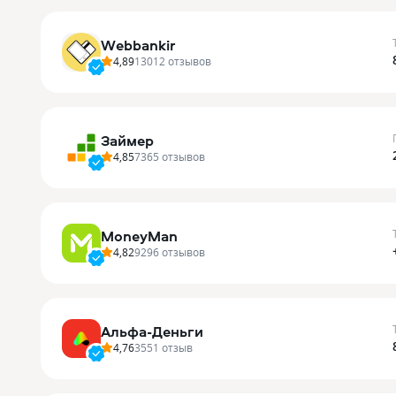
Webbankir
4,89
13012
отзывов
Займер
4,85
7365
отзывов
MoneyMan
4,82
9296
отзывов
Альфа-Деньги
4,76
3551
отзыв