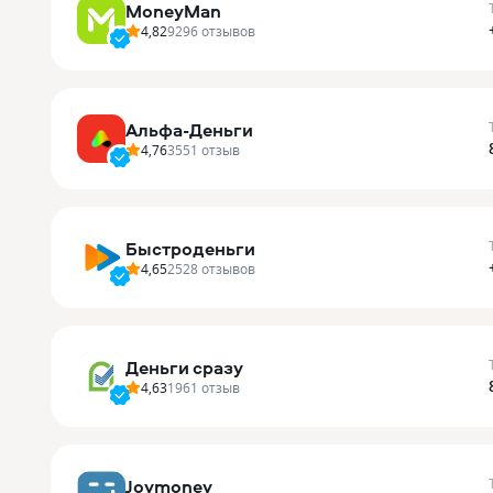
MoneyMan
4,82
9296
отзывов
Альфа-Деньги
4,76
3551
отзыв
Быстроденьги
4,65
2528
отзывов
Деньги сразу
4,63
1961
отзыв
Joymoney