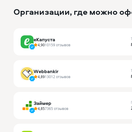
Организации, где можно оф
еКапуста
4,90
10159
отзывов
Webbankir
4,89
13012
отзывов
Займер
4,85
7365
отзывов