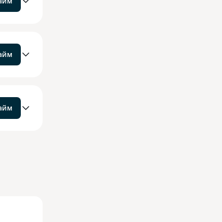
займ
займ
займ