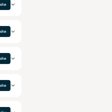
займ
займ
займ
займ