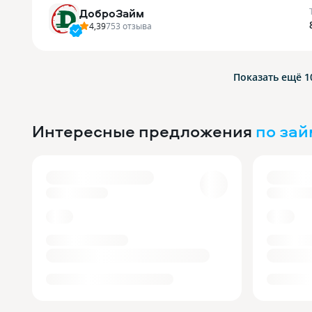
ДоброЗайм
4,39
753
отзыва
Показать ещё 
Интересные предложения
по за