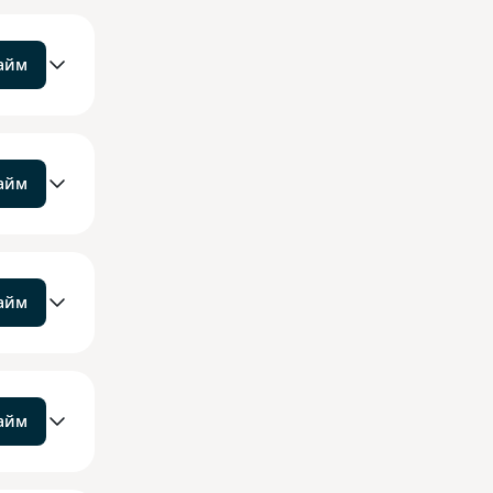
займ
займ
займ
займ