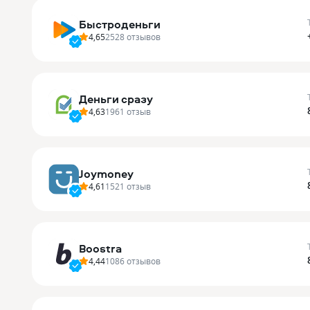
Быстроденьги
4,65
2528
отзывов
Деньги сразу
4,63
1961
отзыв
Joymoney
4,61
1521
отзыв
Boostra
4,44
1086
отзывов