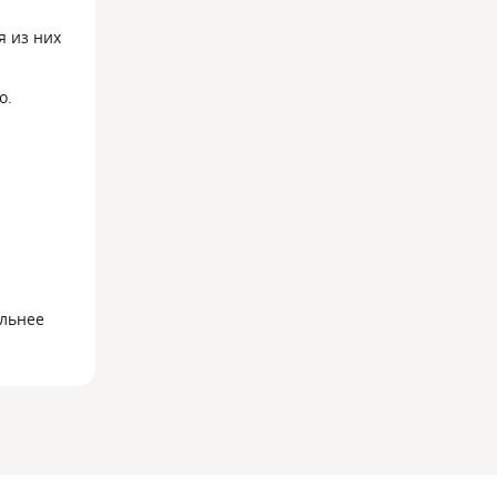
я из них
о.
ильнее