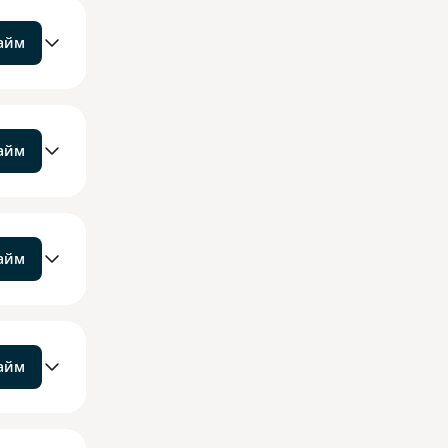
займ
займ
займ
займ