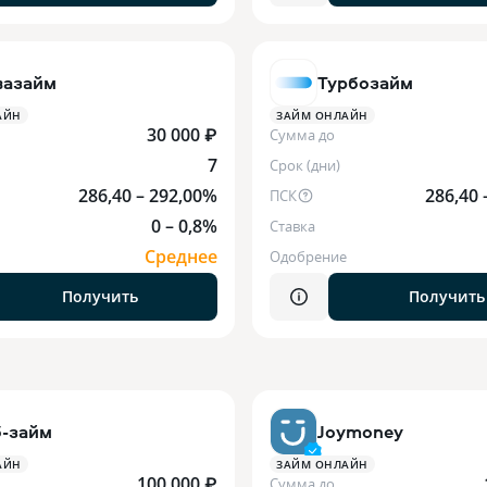
вазайм
Турбозайм
АЙН
ЗАЙМ ОНЛАЙН
30 000 ₽
Сумма до
7
Срок (дни)
286,40 – 292,00%
286,40 
ПСК
0 – 0,8%
Ставка
Среднее
Одобрение
Получить
Получить
б-займ
Joymoney
АЙН
ЗАЙМ ОНЛАЙН
100 000 ₽
Сумма до