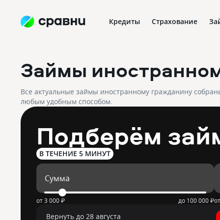
Кредиты
Страхование
За
Займы иностранно
Все актуальные займы иностранному гражданину собраны 
любым удобным способом.
Подберём зай
В ТЕЧЕНИЕ 5 МИНУТ
Сумма
от
3 000 ₽
до
100 000 ₽
о
Вернуть до 28 августа