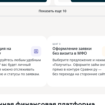
Показать еще 10
ШАГ
3
ция на
Оформление заявки
у
без визита в МФО
ируйтесь любым удобным
Выберите предложение и нажм
У вас будет личный
«Получить». Оформите займ он
де можно отслеживать
прямо в контуре Сравни.ру —
 и статусы по заявкам.
без перехода на сторонние сай
нная финансовая платформа