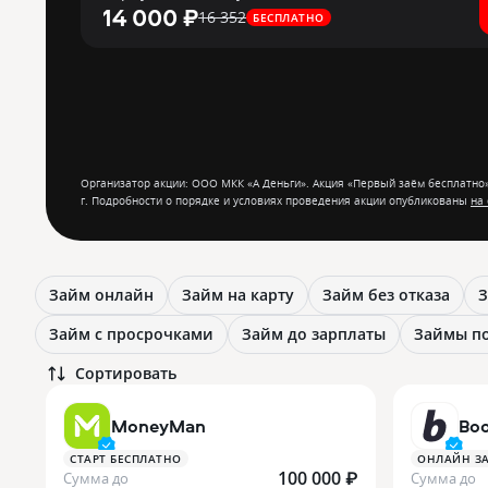
14 000 ₽
16 352
БЕСПЛАТНО
Организатор акции: ООО МКК «А Деньги». Акция «Первый заём бесплатно».
г. Подробности о порядке и условиях проведения акции опубликованы
на
Займ онлайн
Займ на карту
Займ без отказа
З
Займ с просрочками
Займ до зарплаты
Займы по
Сортировать
MoneyMan
Boo
СТАРТ БЕСПЛАТНО
ОНЛАЙН ЗА
100 000 ₽
Сумма до
Сумма до