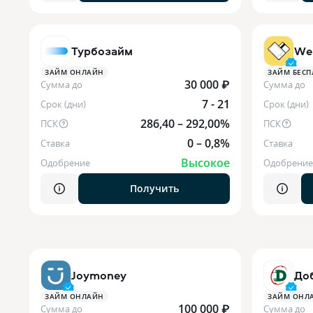
Турбозайм
We
ЗАЙМ ОНЛАЙН
ЗАЙМ БЕСП
30 000 ₽
Сумма до
Сумма до
7 - 21
Срок (дни)
Срок (дни)
286,40 – 292,00%
ПСК
ПСК
0 – 0,8%
Ставка
Ставка
Высокое
Одобрение
Одобрение
Получить
Joymoney
До
ЗАЙМ ОНЛАЙН
ЗАЙМ ОНЛ
100 000 ₽
Сумма до
Сумма до