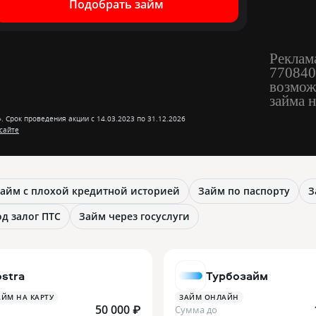
Подобрать займ
Рекла
770840
возмож
займа н
 Срок проведения акции с 14.03.2023 по 31.12.2026
 сайте
айм с плохой кредитной историей
Займ по паспорту
З
д залог ПТС
Займ через госуслуги
stra
Турбозайм
ЙМ НА КАРТУ
ЗАЙМ ОНЛАЙН
50 000 ₽
Сумма до