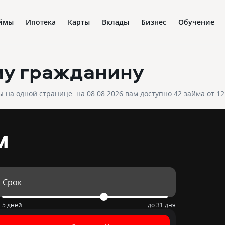
ймы
Ипотека
Карты
Вклады
Бизнес
Обучение
му гражданину
на одной странице: на 08.08.2026 вам доступно 42 займа от 1
м
Срок
т 5 дней
до 31 дня