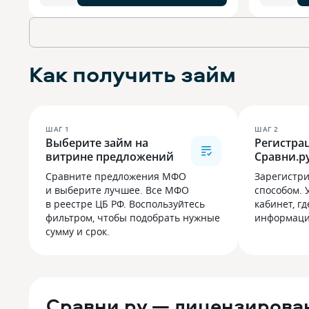
Как получить займ
ШАГ
1
ШАГ
2
Выберите займ на
Регистра
витрине предложений
Сравни.р
Сравните предложения МФО
Зарегистр
и выберите лучшее. Все МФО
способом. 
в реестре ЦБ РФ. Воспользуйтесь
кабинет, г
фильтром, чтобы подобрать нужные
информацию
сумму и срок.
Сравни.ру — лицензирова