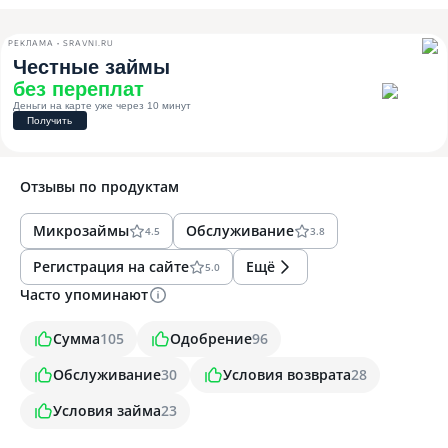
РЕКЛАМА • SRAVNI.RU
Отзывы по
продуктам
Микрозаймы
Обслуживание
4.5
3.8
Регистрация на сайте
Ещё
5.0
Часто упоминают
Сумма
105
Одобрение
96
Обслуживание
30
Условия возврата
28
Условия займа
23