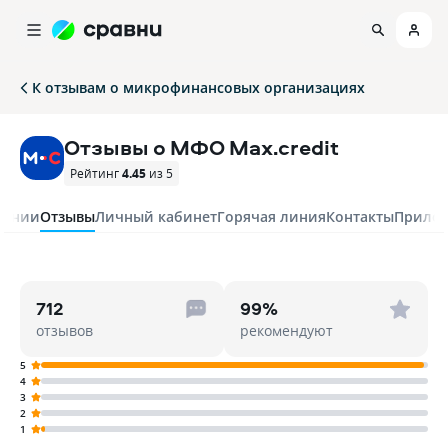
К отзывам о микрофинансовых организациях
Отзывы о МФО Max.credit
Рейтинг
4.45
из 5
пании
Отзывы
Личный кабинет
Горячая линия
Контакты
Прило
712
99%
отзывов
рекомендуют
5
4
3
2
1