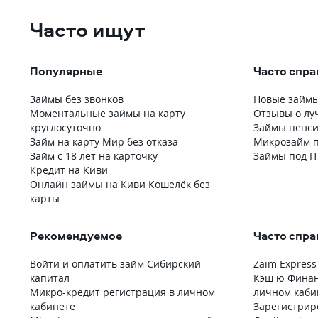
Часто ищут
Популярные
Часто спр
Займы без звонков
Новые займ
Моментальные займы на карту
Отзывы о лу
круглосуточно
Займы пенс
Займ на карту Мир без отказа
Микрозайм п
Займ с 18 лет на карточку
Займы под П
Кредит на Киви
Онлайн займы на Киви Кошелёк без
карты
Рекомендуемое
Часто спр
Войти и оплатить займ Сибирский
Zaim Express
капитал
Кэш ю Финан
Микро-кредит регистрация в личном
личном каби
кабинете
Зарегистрир