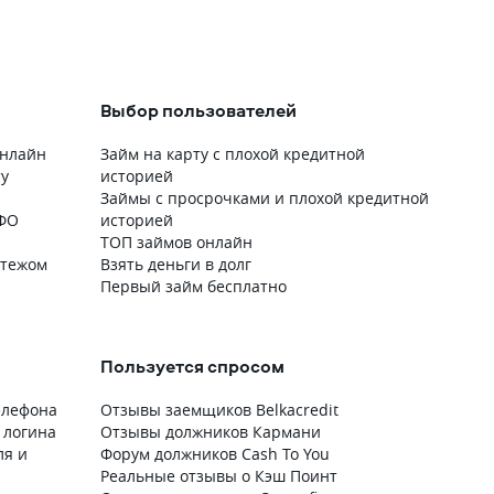
Выбор пользователей
онлайн
Займ на карту с плохой кредитной
ту
историей
Займы с просрочками и плохой кредитной
МФО
историей
ТОП займов онлайн
атежом
Взять деньги в долг
Первый займ бесплатно
Пользуется спросом
телефона
Отзывы заемщиков Belkacredit
 логина
Отзывы должников Кармани
ля и
Форум должников Cash To You
Реальные отзывы о Кэш Поинт