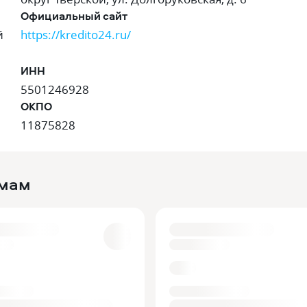
Официальный сайт
й
https://kredito24.ru/
ИНН
5501246928
ОКПО
11875828
ймам