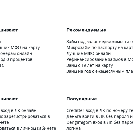
ашивают
Рекомендуемые
ы
Займ под залог недвижимости 
чших МФО на карту
Микрозайм по паспорту на кар
ионерам онлайн
Лучшие МФО онлайн
од 0 процентов
Рефинансирование займов в 
ТС
Займ с 19 лет на карту
Займ на год с ежемесячным пл
ашивают
Популярные
 вход в ЛК онлайн
Creditter вход в ЛК по номеру 
с зарегистрироваться в
Деньга войти в ЛК без пароля и
нете
Dengimigom вход в ЛК без паро
оваться в личном кабинете
логина