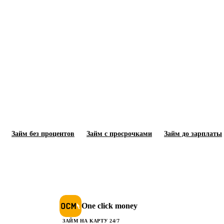
ма ООО МКК «А ДЕНЬГИ» ИНН:
0979. Оценивайте свои финансовые
ности и риски. Изучите все условия
а adengi.ru/documents.
Займ без процентов
Займ с просрочками
Займ до зарплаты
One click money
ЗАЙМ НА КАРТУ 24/7