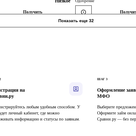
Низкое
Одобрение
Получить
Получи
Показать еще 32
2
ШАГ
3
истрация на
Оформление заявк
вни.ру
МФО
гистрируйтесь любым удобным способом. У
Выберите предложен
будет личный кабинет, где можно
Оформите займ онла
еживать информацию и статусы по заявкам.
Сравни.ру — без пер