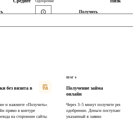
Среднее
Низкое
Одобрение
ть
Получить
ШАГ
4
и без визита в
Получение займа
онлайн
ие и нажмите «Получить».
Через 3–5 минут получите решение 
йн прямо в контуре
одобрению. Деньги поступают на кар
ехода на сторонние сайты.
указанный в заявке.