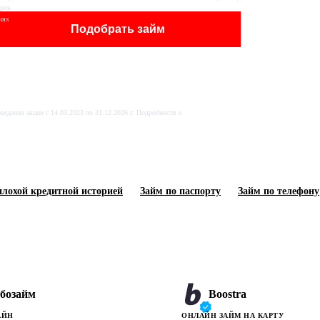
Срок
иях
Подобрать займ
Реклама ООО МКК «А
Рекла
ДЕНЬГИ» ИНН: 7708400979.
770840
Оценивайте свои финансовые
возмож
возможности и риски.
займа н
Изучите все условия займа на
дения акции с 14.03.2023 по 31.12.2026 г. Подробности о
adengi.ru/documents.
плохой кредитной историей
Займ по паспорту
Займ по телефону
бозайм
Boostra
АЙН
ОНЛАЙН ЗАЙМ НА КАРТУ