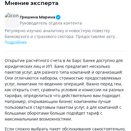
Мнение эксперта
мне прислали на почту оперативно.
через СБП. Сейчас
В отделение приезжал
так платят, а для 
для подписания документов.
вообще копеечная
Гришина Марина
Персонал понравился. Сейчас
Деньги на счет пр
Руководитель отдела контента
пользуюсь счетом четвертый месяц.
на следующий день
Регулярно изучаю аналитику и новостную повестку
Мобильный банк работает отлично,
Сама процедура о
банковского и страхового сектора. Предоставляю акту...
платежи контрагентам уходят быстро,
прошла гладко, бе
Подробнее
шаблоны настроить легко.
бюрократии и бес
Из небольших минусов могу отметить
с документами. Рад
только то, что в самый первый день
не стоит на месте 
Открытие расчётного счета в Ак Барс Банке доступно для
личный кабинет активировался
реально рабочие 
юридических лиц и ИП. Банк предлагает несколько
с небольшой задержкой. В остальном
розницы. Я доволе
пакетов услуг, для разного типа компаний и организаций.
все супер. Для малого бизнеса
Они отличаются набором, стоимостью предоставляемых
условия действительно очень
услуг, лимитами по ведению операций. Важно перед тем,
комфортные.
как открыть счет, сравнить условия и комиссии на разных
тарифах, определиться что действительно вам подходит.
Например, открывающим бизнес компаниям лучше
пользоваться стартовым пакетом услуг, а для компаний с
большими оборотами больше подойдет тариф с
максимальными возможностями.
Если сложно выбрать пакет обслуживания самостоятельно,