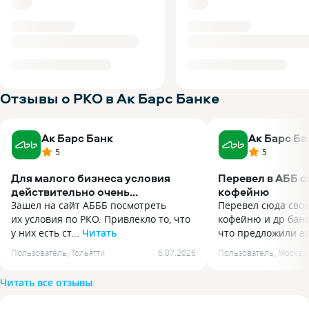
Отзывы о РКО в Ак Барс Банке
Ак Барс Банк
Ак Барс Ба
5
5
Для малого бизнеса условия
Перевел в АББ 
действительно очень
кофейню
комфортные.
Зашел на сайт АБББ посмотреть
Перевел сюда сво
их условия по РКО. Привлекло то, что
кофейню и др банк
у них есть ст...
Читать
что предложили ад
Зашел на сайт АБББ посмотреть
Перевел сюда сво
Пользователь
,
Тольятти
6.07.2026
Пользователь
,
Москва
их условия по РКО. Привлекло то, что
кофейню и др банк
у них есть стартовый тариф
что предложили а
Читать все отзывы
с бесплатным обслуживанием. Заявку
по терминалам и, 
заполнил на сайте, реквизиты счета
подключили оплат