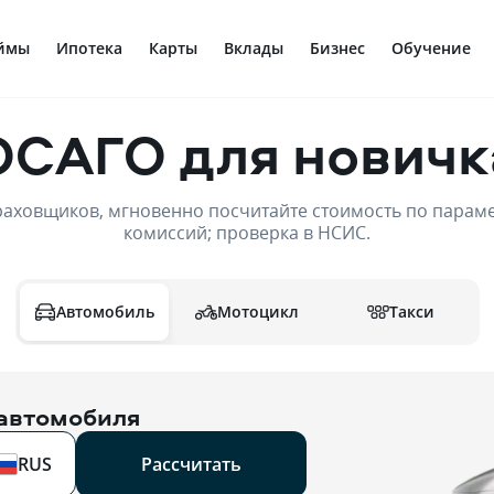
ймы
Ипотека
Карты
Вклады
Бизнес
Обучение
ОСАГО для новичк
раховщиков, мгновенно посчитайте стоимость по парамет
комиссий; проверка в НСИС.
Мотоцикл
Такси
Автомобиль
 автомобиля
RUS
Рассчитать