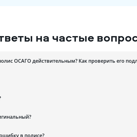
тветы на частые вопро
полис ОСАГО действительным? Как проверить его под
?
ригинальный?
 ошибку в полисе?