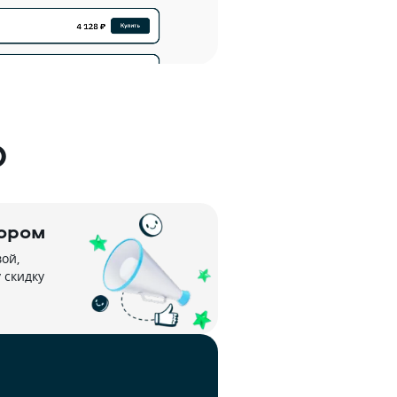
О
ором
й, 
скидку 