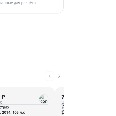
данные для расчёта
 ₽
7 999 ₽
ГО
Цена ОСАГО
страх
АльфаСтрахование
 2014, 105 л.с
ВАЗ, 2020, 113 л.с