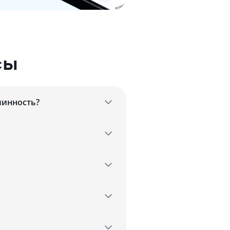
сы
линность?