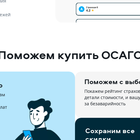
вия
тежей
Поможем купить ОСАГ
Поможем с выб
ю
Покажем рейтинг страхово
м 
детали стоимости, и вашу 
за безаварийность
лат
Сохраним все 
скидки