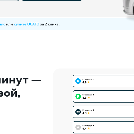
лис
или
купите ОСАГО
за 2 клика.
минут —
вой,