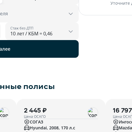
Уточните 
теля
Стаж без ДТП
алее
енные полисы
2 445 ₽
16 797
Цена ОСАГО
Цена ОСА
СОГАЗ
Ингос
Hyundai, 2008, 170 л.с
Mazda,