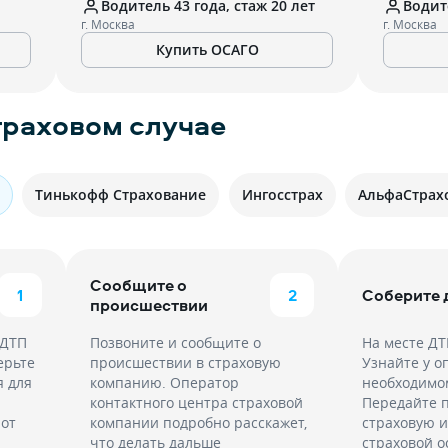
Водитель 43 года, стаж 20 лет
Водите
г. Москва
г. Москва
Купить ОСАГО
траховом случае
Тинькофф Страхование
Ингосстрах
АльфаСтрах
Сообщите о
1
2
Соберите
происшествии
 ДТП
Позвоните и сообщите о
На месте Д
ерьте
происшествии в страховую
Узнайте у о
я для
компанию. Оператор
необходимом
и
контактного центра страховой
Передайте 
 от
компании подробно расскажет,
страховую и
что делать дальше
страховой о