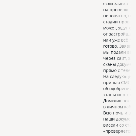
если заявка
на проверке,
непонятно, на 
стадии провер
может, ждут от
от застройщик
или уже всё по
готово. Заявку
мы подали веч
через сайт, за
сканы докумен
прямо с телефо
На следующий 
пришло СМС
об одобрении. 
этапы ипотеки
Домклик показ
в личном кабин
Всю ночь и все
наши докумен
висели со стат
«проверяется».