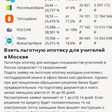
24,66 —
35 821
3 597 172
Россельхозбанк
от 6%
24,737 %
₽
₽
18,55 —
от
74 101
12 784 346
Татсоцбанк
25,479 %
17,2%
₽
₽
15,988 —
77 165
13 519 738
РОССИЯ
от 18%
38,901 %
₽
₽
Прио-
19,306 —
от
80 645
14 354 938
Внешторгбанк
25,015 %
18,9%
₽
₽
Взять льготную ипотеку для учителей
в Москве
Льготную ипотеку для молодых специалистов (учителей) в
России предлагает
13 предложений
.
Подать заявку на льготную ипотеку молодым учителям с
господдержкой можно в офисе банка или удаленно. Однако
при дистанционном обращении решение банка будет
предварительным. На подготовку документов и поиск
жилья заемщику дается от 30 до 90 дней.
Рассмотрение заявки занимает от 1 до (10) 14 дней. Если
решение по кредиту будет положительным, то на
электронную почту заемщика банк вышлет инструкции о