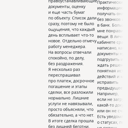
правоустанавливающие
Практически в
документы, оценку
информацию м
и еще часть бумаг
получать онлай
по объекту. Список дали
без звонков и 
сразу, поэтому не было
в банк. Больше
ощущения, что каждый
мне понравили
день всплывает что-то
вещи: В лично
новое. Отдельно отмечу
кабинете сразу
работу менеджера.
написано, каки
На вопросы отвечали
документы нуж
спокойно, по делу,
подгрузить и к
без раздражения.
ждать решения.
Я несколько раз
понятная исто
переспрашивал
действий и мо
про платеж, досрочное
исправить
погашение и этапы
предыдущее.
сделки, все разложили
Например,
нормально. Лишние
если не загруз
услуги не навязывали,
какой-то докум
просто объясняли, что
или он не счит
обязательно, а что нет.
Есть уведомле
В итоге сделка прошла
о статусах, поэ
без лишней беготни.
не сидишь