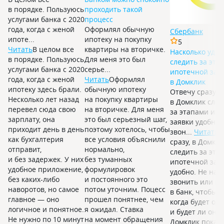
в порядке. Пользуюсь
проходить такой
услугами банка с 2020
процесс
года, когда с женой
Оформлял обычную
Сбербанк
ипоте...
ипотеку на покупку
5
Читать
В целом все
квартиры на вторичке.
Насколько удоб
в порядке. Пользуюсь
Для меня это был
следить за эта
услугами банка с 2020
серье...
ипотечной зая
года, когда с женой
Читать
Оформлял
в Домклик
ипотеку здесь брали.
обычную ипотеку
Отвечу сразу,
Несколько лет назад
на покупку квартиры
в Домклик след
перевел сюда свою
на вторичке. Для меня
за этапами ип
зарплату, она
это был серьезный шаг,
заявки удобно.
приходит день в день
поэтому хотелось, чтобы
звон...
Читать
О
как бухгалтерия
все условия объяснили
сразу, в Домкли
отправит,
нормально,
следить за эта
и без задержек. У них
без туманных
ипотечной зая
удобное приложение,
формулировок
удобно. Не над
без каких-либо
и постоянного это
звонить или ид
наворотов, но самое
потом уточним. Поцесс
в банк, чтобы у
главное — оно
прошел понятнее, чем
когда будет од
логичное и понятное.
я ожидал. Ставка
и будет ли оно
Не нужно по 10 минут
на момент обращения
Домклик показ