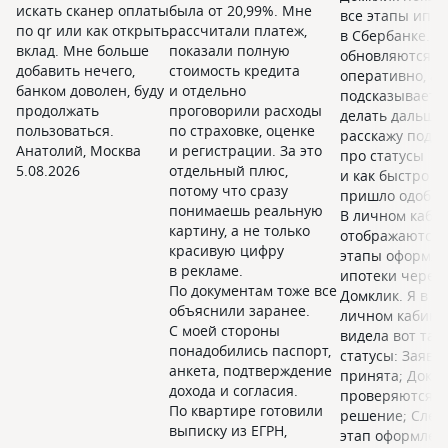
искать сканер оплаты
была от 20,99%. Мне
все этапы ипот
по qr или как открыть
рассчитали платеж,
в Сбербанке. С
вклад. Мне больше
показали полную
обновляются
добавить нечего,
стоимость кредита
оперативно, а 
банком доволен, буду
и отдельно
подсказывает, 
продолжать
проговорили расходы
делать дальше
пользоваться.
по страховке, оценке
расскажу подр
Анатолий
,
Москва
и регистрации. За это
про статусы
5.08.2026
отдельный плюс,
и как быстро н
потому что сразу
пришло одобре
понимаешь реальную
В личном каби
картину, а не только
отображаются 
красивую цифру
этапы оформл
в рекламе.
ипотеки через
По документам тоже все
Домклик. Я в с
объяснили заранее.
личном кабине
С моей стороны
видела вот так
понадобились паспорт,
статусы: Заявк
анкета, подтверждение
принята; Доку
дохода и согласия.
проверяются; 
По квартире готовили
решение; Сле
выписку из ЕГРН,
этап оформлен