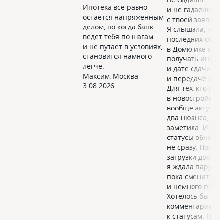
Ипотека все равно
и не гадаешь, 
остается напряженным
с твоей заявкой
делом, но когда банк
Я слышала, что
ведет тебя по шагам
последних обн
и не путает в условиях,
в Домклике мо
становится намного
получать инф
легче.
и дате сдачи д
Максим
,
Москва
и передаче кл
3.08.2026
Для тех, кто по
в новостройках
вообще актуаль
два нюанса, ко
заметила: Иног
статусы обнов
не сразу. После
загрузки докум
я ждала пару ч
пока сменится с
и немного пер
Хотелось бы б
комментариев
к статусам. На