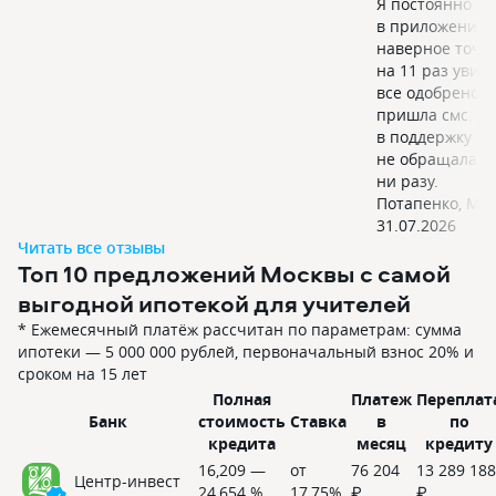
Я постоянно за
в приложение. 
наверное точно
на 11 раз увиде
все одобрено. Т
пришла смс. Д
в поддержку
не обращалась
ни разу.
Потапенко
,
Мос
31.07.2026
Читать все отзывы
Топ 10 предложений Москвы с самой
выгодной ипотекой для учителей
* Ежемесячный платёж расcчитан по параметрам: сумма
ипотеки — 5 000 000 рублей, первоначальный взнос 20% и
сроком на 15 лет
Полная
Платеж
Переплат
Банк
стоимость
Ставка
в
по
кредита
месяц
кредиту
16,209 —
от
76 204
13 289 188
Центр-инвест
24,654 %
17,75%
₽
₽