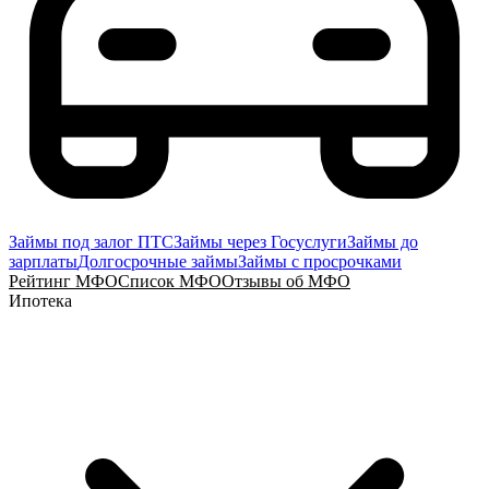
Займы под залог ПТС
Займы через Госуслуги
Займы до
зарплаты
Долгосрочные займы
Займы с просрочками
Рейтинг МФО
Список МФО
Отзывы об МФО
Ипотека