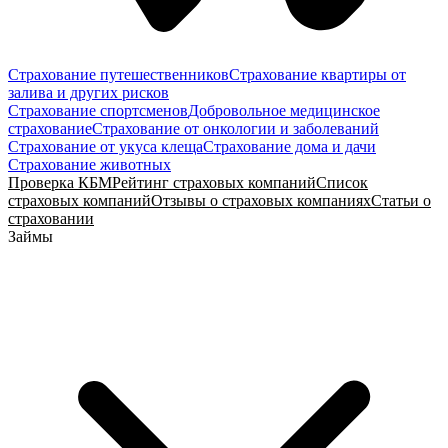
Страхование путешественников
Страхование квартиры от
залива и других рисков
Страхование спортсменов
Добровольное медицинское
страхование
Страхование от онкологии и заболеваний
Страхование от укуса клеща
Страхование дома и дачи
Страхование животных
Проверка КБМ
Рейтинг страховых компаний
Список
страховых компаний
Отзывы о страховых компаниях
Статьи о
страховании
Займы