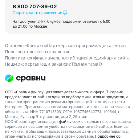
8 800 707-39-02
Открыть чат в приложении
Чат доступен 24/7. Служба поддержки отвечает с 6:00
до 21:00 по Москве
О проекте
Контакты
Партнерская программа
Для агентов
Пользовательское соглашение
Политика конфиденциальности
Энциклопедия
Карта сайта
Наши эксперты
Наши вакансии
Тёмная тема
ООО «Сравни.ру» осуществляет деятельность в сфере IT: сервис
предоставляет онлайн-услуги по подбору финансовых продуктов
, а
также распространению рекламы организаций-партнеров в сети
Интернет.
При использовании материалов гиперссылка на sravni.ru
обязательна. ИНН 7710718303, ОГРН 1087746642774. 109544, г.
Москва, бульвар Энтузиастов, дом 2, 26 этаж.
ООО «Сравни.ру» использует
файлы cookie
с целью персонализации
сервисов и повышения удобства пользования веб-сайтом. Если вы
не хотите, чтобы ваши пользовательские данные обрабатывались,
ограничьте их использование в своём браузере.
Подробнее об