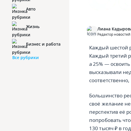
Авто
Жизнь
Лиана Кадыров
Редактор новостей
Бизнес и работа
Каждый шестой р
Каждый третий р
Все рубрики
а 25% — освоить
высказывали не
соответственно,
Большинство рес
своё желание не
перспектив её р
попробовать что
130 тысяч ₽ в го