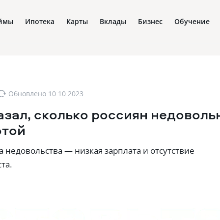
ймы
Ипотека
Карты
Вклады
Бизнес
Обучение
Обновлено
10.10.2023
азал, сколько россиян недоволь
отой
 недовольства — низкая зарплата и отсутствие
та.