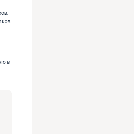
ров,
иков
ло в