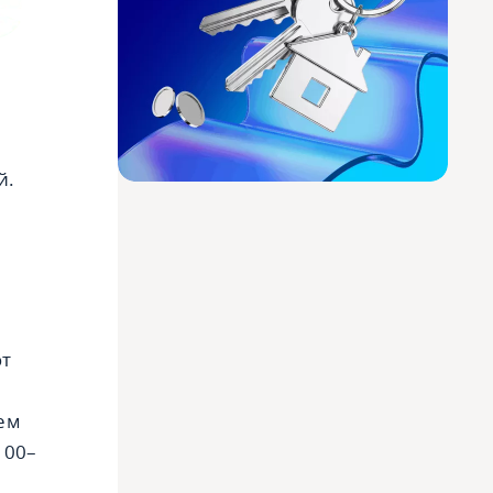
й.
ют
ием
100–