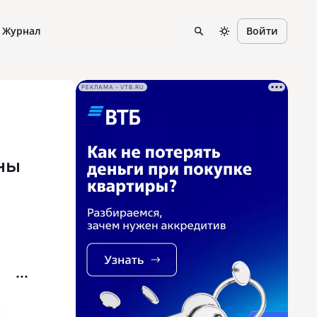
Журнал
Войти
РЕКЛАМА • VTB.RU
ны