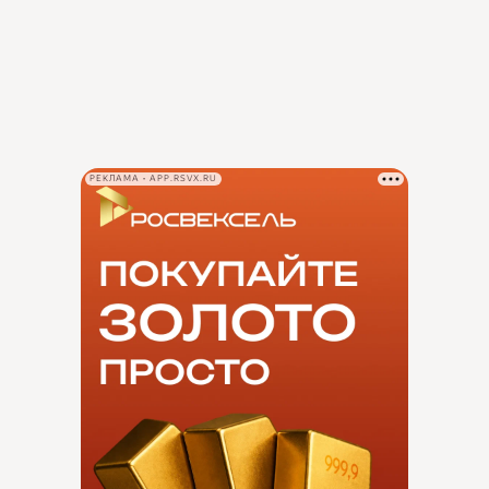
РЕКЛАМА • APP.RSVX.RU