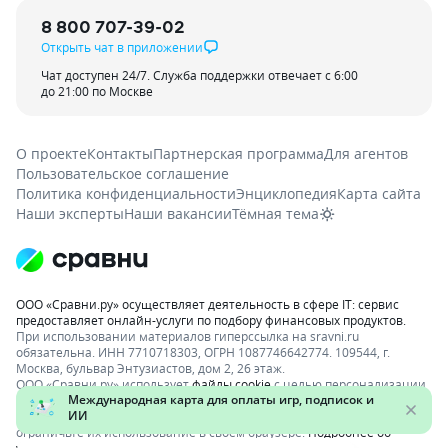
8 800 707-39-02
Открыть чат в приложении
Чат доступен 24/7. Служба поддержки отвечает с 6:00
до 21:00 по Москве
О проекте
Контакты
Партнерская программа
Для агентов
Пользовательское соглашение
Политика конфиденциальности
Энциклопедия
Карта сайта
Наши эксперты
Наши вакансии
Тёмная тема
ООО «Сравни.ру» осуществляет деятельность в сфере IT: сервис
предоставляет онлайн-услуги по подбору финансовых продуктов.
При использовании материалов гиперссылка на sravni.ru
обязательна. ИНН 7710718303, ОГРН 1087746642774. 109544, г.
Москва, бульвар Энтузиастов, дом 2, 26 этаж.
ООО «Сравни.ру» использует
файлы cookie
с целью персонализации
сервисов и повышения удобства пользования веб-сайтом. Если вы
не хотите, чтобы ваши пользовательские данные обрабатывались,
ограничьте их использование в своём браузере.
Подробнее об