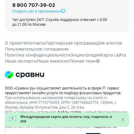
8 800 707-39-02
Открыть чат в приложении
Чат доступен 24/7. Служба поддержки отвечает с 6:00
до 21:00 по Москве
О проекте
Контакты
Партнерская программа
Для агентов
Пользовательское соглашение
Политика конфиденциальности
Энциклопедия
Карта сайта
Наши эксперты
Наши вакансии
Тёмная тема
ООО «Сравни.ру» осуществляет деятельность в сфере IT: сервис
предоставляет онлайн-услуги по подбору финансовых продуктов.
При использовании материалов гиперссылка на sravni.ru
обязательна. ИНН 7710718303, ОГРН 1087746642774. 109544, г.
Москва, бульвар Энтузиастов, дом 2, 26 этаж.
ООО «Сравни.ру» использует
файлы cookie
с целью персонализации
сервисов и повышения удобства пользования веб-сайтом. Если вы
не хотите, чтобы ваши пользовательские данные обрабатывались,
ограничьте их использование в своём браузере.
Подробнее об
условиях.
Раскрытие информации