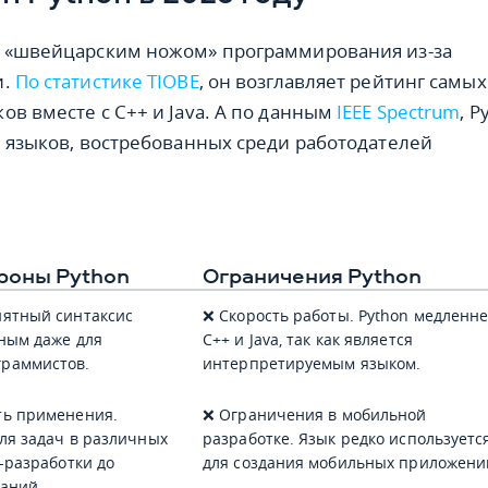
т «швейцарским ножом» программирования из-за
и.
По статистике TIOBE
, он возглавляет рейтинг самых
ов вместе с C++ и Java. А по данным
IEEE Spectrum
, P
е языков, востребованных среди работодателей
роны Python
Ограничения Python
нятный синтаксис
❌ Скорость работы. Python медленн
пным даже для
C++ и Java, так как является
раммистов.
интерпретируемым языком.
ть применения.
❌ Ограничения в мобильной
для задач в различных
разработке. Язык редко используетс
-разработки до
для создания мобильных приложени
аний.