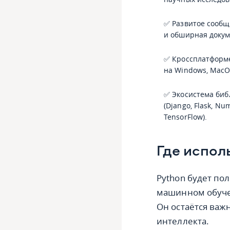
✅ Развитое сообщ
и обширная докум
✅ Кроссплатформ
на Windows, MacOS
✅ Экосистема биб
(Django, Flask, Nu
TensorFlow).
Где испол
Python будет по
машинном обучен
Он остаётся важ
интеллекта.