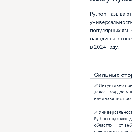
Python называю
универсальност
популярных язык
находится в топ
в 2024 году.
Сильные сто
✅ Интуитивно по
делает код досту
начинающих прог
✅ Универсальнос
Python подходит 
областях — от веб
научных исследов