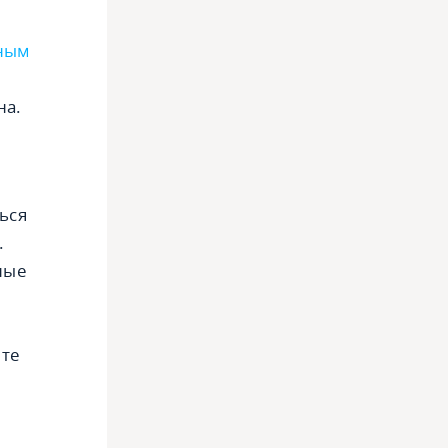
ным
на.
ься
.
ные
ёте