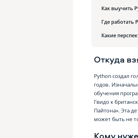
Как выучить P
Где работать 
Какие перспек
Откуда вз
Python создал г
годов. Изначаль
обучения прогр
Гвидо к британ
Пайтона». Эта д
может быть не т
Кому нуже