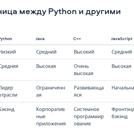
ница между Python и другими
Python
Java
C++
JavaScript
Низкий
Средний
Высокий
Средний
Средняя
Высокая
Очень
Высокая
высокая
Лидер
Ограниченн
Развивающа
Начальн
отрасли
ая
яся
Бэкэнд
Корпоратив
Системное
Фронтэнд
ные
программир
бэкэнд
приложения
ование