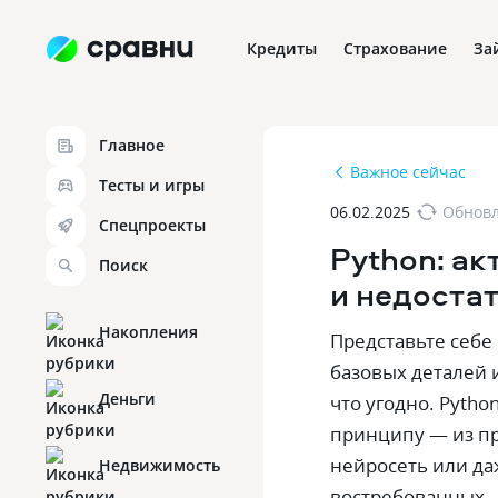
Кредиты
Страхование
За
Главное
Важное сейчас
Тесты и игры
06.02.2025
Обнов
Спецпроекты
Python: а
Поиск
и недостат
Накопления
Представьте себе
базовых деталей 
Деньги
что угодно. Pyth
принципу — из пр
нейросеть или даж
Недвижимость
востребованных.