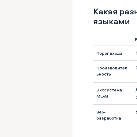
Какая раз
языками
Порог входа
Производител
ьность
Экосистема
ML/AI
Веб-
разработка