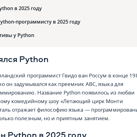
ython в 2025 году
Python-программисту в 2025 году
тивы у Python
ялся Python
олландский программист Гвидо ван Россум в конце 19
но он задумывался как преемник ABC, языка для
аммированию. Название Python появилось из любви
скому комедийному шоу «Летающий цирк Монти
еталь отражает философию языка — программирован
олько полезным, но и приятным занятием.
н Python в 2025 году