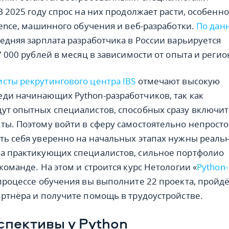
В 2025 году спрос на них продолжает расти, особенно
ience, машинного обучения и веб-разработки.
По дан
редняя зарплата разработчика в России варьируется
7 000 рублей в месяц в зависимости от опыта и регио
сты рекрутингового центра IBS
отмечают высокую
ди начинающих Python-разработчиков, так как
ут опытных специалистов, способных сразу включит
ты. Поэтому войти в сферу самостоятельно непросто
ть себя уверенно на начальных этапах нужны реаль
а практикующих специалистов, сильное портфолио
команде. На этом и строится курс Нетологии «
Python-
 процессе обучения вы выполните 22 проекта, пройд
артнёра и получите помощь в трудоустройстве.
спективы у Python