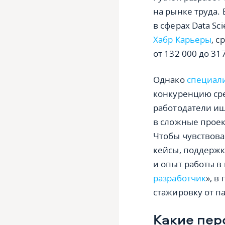
на рынке труда. 
в сферах Data Sc
Хабр Карьеры
, с
от 132 000 до 31
Однако
специали
конкуренцию сре
работодатели ищ
в сложные проек
Чтобы чувствова
кейсы, поддержк
и опыт работы в 
разработчик
», в
стажировку от п
Какие пер