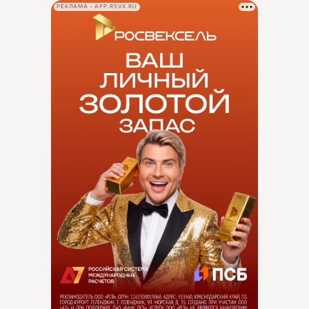
РЕКЛАМА • APP.RSVX.RU