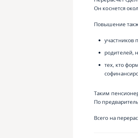
Он коснется окол
Повышение такж
участников 
родителей, 
тех, кто фо
софинансиро
Таким пенсионер
По предваритель
Всего на перера