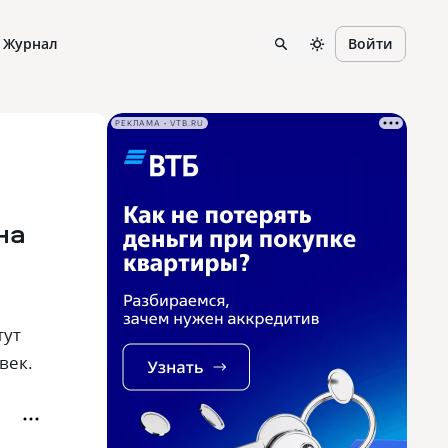
Журнал
Войти
РЕКЛАМА • VTB.RU
на
тут
век.