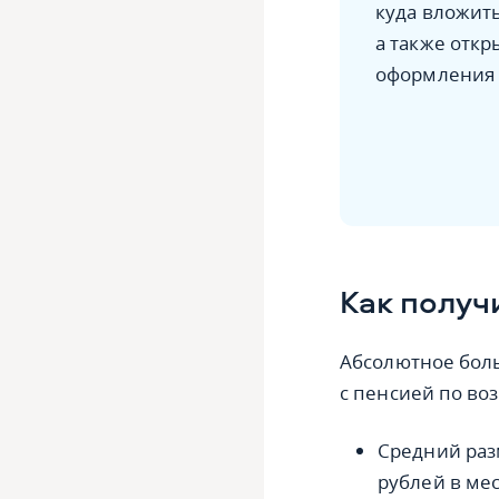
куда вложит
а также откр
оформления 
Как получ
Абсолютное бол
с пенсией по во
Средний раз
рублей в мес