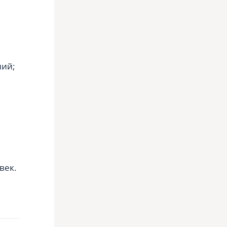
ний;
век.