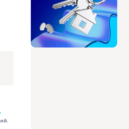
е
ний.