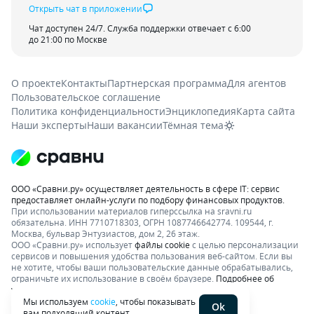
Открыть чат в приложении
Чат доступен 24/7. Служба поддержки отвечает с 6:00
до 21:00 по Москве
О проекте
Контакты
Партнерская программа
Для агентов
Пользовательское соглашение
Политика конфиденциальности
Энциклопедия
Карта сайта
Наши эксперты
Наши вакансии
Тёмная тема
ООО «Сравни.ру» осуществляет деятельность в сфере IT: сервис
предоставляет онлайн-услуги по подбору финансовых продуктов.
При использовании материалов гиперссылка на sravni.ru
обязательна. ИНН 7710718303, ОГРН 1087746642774. 109544, г.
Москва, бульвар Энтузиастов, дом 2, 26 этаж.
ООО «Сравни.ру» использует
файлы cookie
с целью персонализации
сервисов и повышения удобства пользования веб-сайтом. Если вы
не хотите, чтобы ваши пользовательские данные обрабатывались,
ограничьте их использование в своём браузере.
Подробнее об
условиях.
Раскрытие информации
Мы используем
cookie
, чтобы показывать
Ok
вам подходящий контент