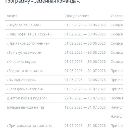
программу «Семейная команда».
Акция
Срок действия
Условия
«Вкусное решение»
01.05.2026 — 30.06.2026
Скидка на
«Наш кофе, ваша кружка»
01.02.2026 — 30.06.2026
Скидка 10
«Приятное дополнение»
01.02.2026 — 30.06.2026
Скидка 20
«Так вкусно вместе»
01.02.2026 — 30.06.2026
Скидка пр
«Классика вкуса»
01.02.2026 — 30.06.2026
Скидка 25
«Бодрит и освежает»
01.06.2026 — 31.07.2026
При покуп
«Выгодная пара»
01.06.2026 — 30.06.2026
При покуп
«Зарядись энергией»
01.06.2026 — 31.07.2026
При покуп
Шестой кофе в подарок
29.10.2025 — 13.07.2026
После пок
Больше выгода на газ
19.03.2026 — 31.07.2026
Начислят 
Начислят 
«Приглашаем на завтрак»
01.05.2026 — 31.08.2026
При покуп