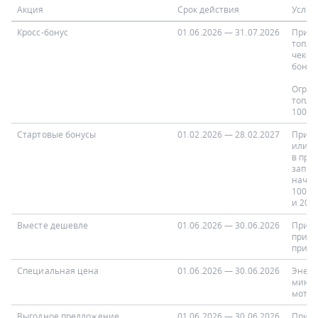
Акция
Срок действия
Услов
Кросс-бонус
01.06.2026 — 31.07.2026
При п
топли
чеке 
бонус
Огран
топли
100 л
Стартовые бонусы
01.02.2026 — 28.02.2027
При п
или р
в при
запра
начис
100 п
и 200
Вместе дешевле
01.06.2026 — 30.06.2026
При п
при по
при п
Специальная цена
01.06.2026 — 30.06.2026
Энерг
минер
мотор
Выгодное предложение
01.06.2026 — 30.06.2026
При п