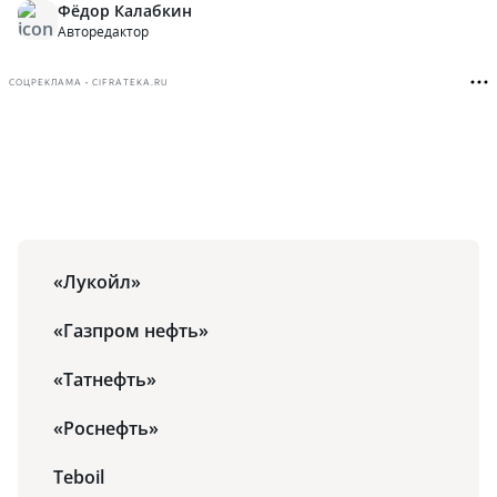
Фёдор Калабкин
Авторедактор
СОЦРЕКЛАМА • CIFRATEKA.RU
«Лукойл»
«Газпром нефть»
«Татнефть»
«Роснефть»
Teboil