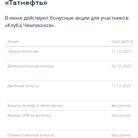
«Татнефть»
В июне действуют бонусные акции для участников
«Клуба Чемпионов».
Акция
Срок действи
«Время бонусов»
11.12.2025 — 
Дополнительные бонусы
29.12.2025 — 
Двойные бонусы
11.12.2025 — 
Бонусы за кофе в свою кружку
Бессрочно
Кешбэк 20% за выпечку
Бессрочно
Приветственные бонусы
Бессрочно