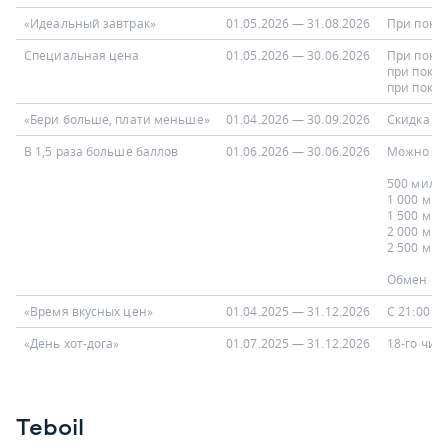
«Идеальный завтрак»
01.05.2026 — 31.08.2026
При покуп
Специальная цена
01.05.2026 — 30.06.2026
При покуп
при покуп
при покуп
«Бери больше, плати меньше»
01.04.2026 — 30.09.2026
Скидка 50
В 1,5 раза больше баллов
01.06.2026 — 30.06.2026
Можно обм
500 миль 
1 000 мил
1 500 мил
2 000 мил
2 500 мил
Обмен мо
«Время вкусных цен»
01.04.2025 — 31.12.2026
С 21:00 д
«День хот-дога»
01.07.2025 — 31.12.2026
18-го чис
Teboil