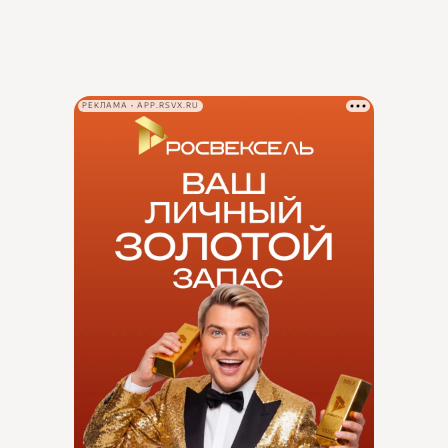
РЕКЛАМА • APP.RSVX.RU