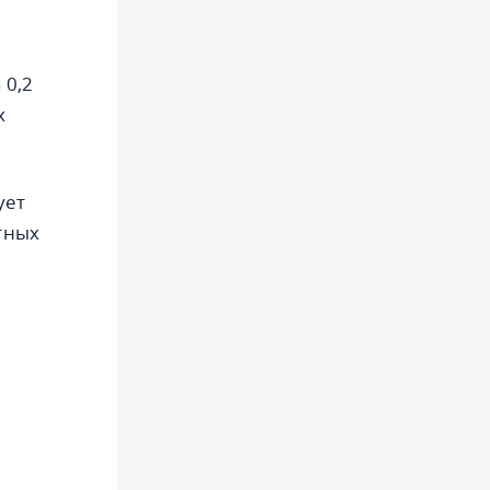
 0,2
х
ует
тных