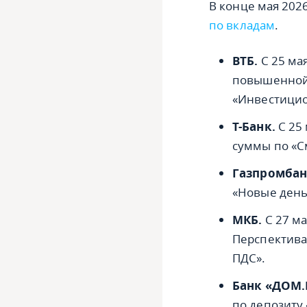
В конце мая 2026
по вкладам
.
ВТБ.
С 25 ма
повышенной 
«Инвестици
Т-Банк.
С 25
суммы по «С
Газпромбан
«Новые деньг
МКБ.
С 27 ма
Перспектива»
ПДС».
Банк «ДОМ.
по депозиту