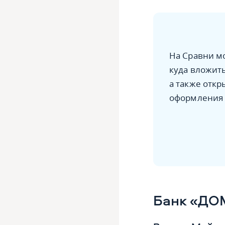
На Сравни м
куда вложит
а также откр
оформления 
Банк «ДО