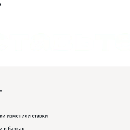
а
»
нки изменили ставки
и в банках