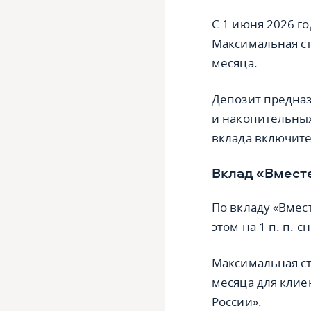
С 1 июня 2026 го
Максимальная ста
месяца.
Депозит предназ
и накопительных
вклада включит
Вклад «Вмест
По вкладу «Вмест
этом на 1 п. п. 
Максимальная ста
месяца для клие
России».