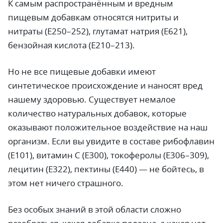
К самым распространённым и вредным
пищевым добавкам относятся
нитриты и
нитраты (Е250–252), глутамат натрия (Е621),
бензойная кислота (Е210–213).
Но не все пищевые добавки имеют
синтетическое происхождение и наносят вред
нашему здоровью. Существует немалое
количество натуральных добавок, которые
оказывают положительное воздействие на наш
организм. Если вы увидите в составе рибофлавин
(Е101), витамин С (Е300), токоферолы (Е306–309),
лецитин (Е322), пектины (Е440) — не бойтесь, в
этом нет ничего страшного.
Без особых знаний в этой области сложно