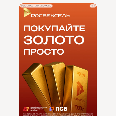
РЕКЛАМА • APP.RSVX.RU