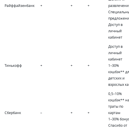
Райффайзенбанк
+
+
+
развлечени
Специальн
предложен
Доступ в
личный
кабинет
Доступ в
личный
кабинет
Тинькофф
+
+
+
1
–
30%
кэшбэк** д
детских и
взрослых ка
0,5
–
10%
кэшбэк** н
траты по
Сбербанк
–
+
+
картам
1
–
30% бону
Спасибо от