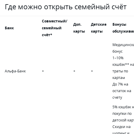
Где можно открыть семейный счёт
Совместный/
Доп.
Детские
Бонусы
Банк
семейный
карты
карты
обслужива
счёт*
Медицинск
бонус
1
–
10%
кэшбэк** н
Альфа-Банк
+
+
+
траты по
картам
До 7% на
остаток на
счету
5% кэшбэк 
покупки по
детской кар
Скидки на
шопинг и