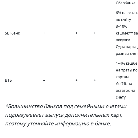
Сбербанка
6% на остат
по счёту
3
–
10%
SBI банк
+
+
+
кэшбэк** за
покупки
Одна карта 
разных сче
1
–
4% кэшбе
на траты по
картам
ВТБ
–
+
+
До 7% на
остаток на
счету
*Большинство банков под семейными счетами
подразумевает выпуск дополнительных карт,
поэтому уточняйте информацию в банке.