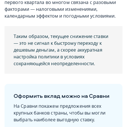
первого квартала во многом связана с разовыми
факторами — налоговыми изменениями,
календарным эффектом и погодными условиями.
Таким образом, текущее снижение ставки
— это не сигнал к быстрому переходу к
дешевым деньгам, а скорее аккуратная
настройка политики в условиях
сохраняющейся неопределенности.
Оформить вклад можно на Сравни
На Сравни покажем предложения всех
крупных банков страны, чтобы вы могли
выбрать наиболее выгодную ставку.