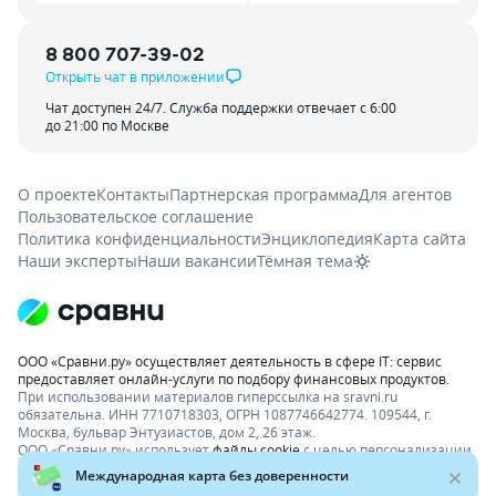
8 800 707-39-02
Открыть чат в приложении
Чат доступен 24/7. Служба поддержки отвечает с 6:00
до 21:00 по Москве
О проекте
Контакты
Партнерская программа
Для агентов
Пользовательское соглашение
Политика конфиденциальности
Энциклопедия
Карта сайта
Наши эксперты
Наши вакансии
Тёмная тема
ООО «Сравни.ру» осуществляет деятельность в сфере IT: сервис
предоставляет онлайн-услуги по подбору финансовых продуктов.
При использовании материалов гиперссылка на sravni.ru
обязательна. ИНН 7710718303, ОГРН 1087746642774. 109544, г.
Москва, бульвар Энтузиастов, дом 2, 26 этаж.
ООО «Сравни.ру» использует
файлы cookie
с целью персонализации
сервисов и повышения удобства пользования веб-сайтом. Если вы
не хотите, чтобы ваши пользовательские данные обрабатывались,