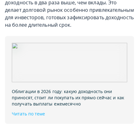
доходность в два раза выше, чем вклады. Это
делает долговой рынок особенно привлекательным
для инвесторов, готовых зафиксировать доходность
на более длительный срок.
Облигации в 2026 году: какую доходность они
приносят‚ стоит ли покупать их прямо сейчас и как
получать выплаты ежемесячно
Читать по теме