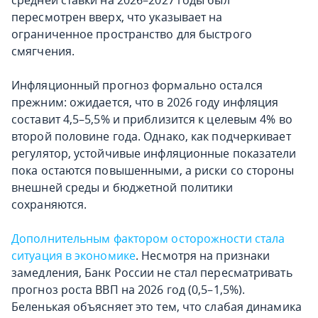
средней ставки на 2026–2027 годы был
пересмотрен вверх, что указывает на
ограниченное пространство для быстрого
смягчения.
Инфляционный прогноз формально остался
прежним: ожидается, что в 2026 году инфляция
составит 4,5–5,5% и приблизится к целевым 4% во
второй половине года. Однако, как подчеркивает
регулятор, устойчивые инфляционные показатели
пока остаются повышенными, а риски со стороны
внешней среды и бюджетной политики
сохраняются.
Дополнительным фактором осторожности стала
ситуация в экономике
. Несмотря на признаки
замедления, Банк России не стал пересматривать
прогноз роста ВВП на 2026 год (0,5–1,5%).
Беленькая объясняет это тем, что слабая динамика