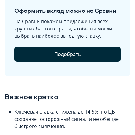
Оформить вклад можно на Сравни
На Сравни покажем предложения всех
крупных банков страны, чтобы вы могли
выбрать наиболее выгодную ставку.
Подобрать
Важное кратко
Ключевая ставка снижена до 14,5%, но ЦБ
сохраняет осторожный сигнал и не обещает
быстрого смягчения.