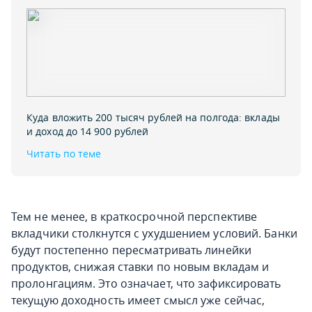
Куда вложить 200 тысяч рублей на полгода: вклады
и доход до 14 900 рублей
Читать по теме
Тем не менее, в краткосрочной перспективе
вкладчики столкнутся с ухудшением условий. Банки
будут постепенно пересматривать линейки
продуктов, снижая ставки по новым вкладам и
пролонгациям. Это означает, что зафиксировать
текущую доходность имеет смысл уже сейчас,