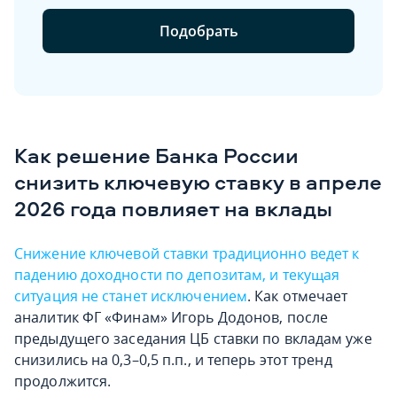
Подобрать
Как решение Банка России
снизить ключевую ставку в апреле
2026 года повлияет на вклады
Снижение ключевой ставки традиционно ведет к
падению доходности по депозитам, и текущая
ситуация не станет исключением
. Как отмечает
аналитик ФГ «Финам» Игорь Додонов, после
предыдущего заседания ЦБ ставки по вкладам уже
снизились на 0,3–0,5 п.п., и теперь этот тренд
продолжится.