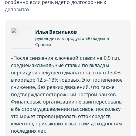
особенно если речь идет о долгосрочных
депозитах.
Илья Васильков
руководитель продукта «Вклады» в
Сравни
«После снижения ключевой ставки на 0,5 п.п.
среднемаксимальные ставки по вкладам
перейдут из текущего диапазона около 13,4%
в коридор 12,5–13% годовых. Это постепенное
снижение, без резких движений, что также
подтверждает осторожный настрой банков.
Финансовые организации не заинтересованы
в быстром удешевлении пассивов, поскольку
это может спровоцировать отток средств
клиентов, привыкших к высоким доходностям
последних лет.