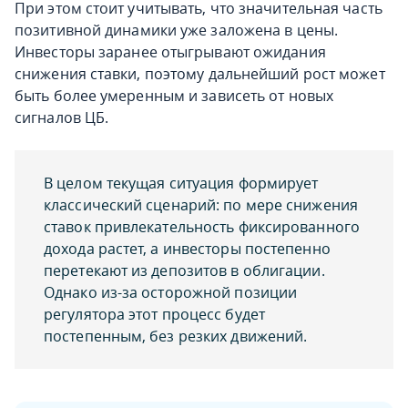
При этом стоит учитывать, что значительная часть
позитивной динамики уже заложена в цены.
Инвесторы заранее отыгрывают ожидания
снижения ставки, поэтому дальнейший рост может
быть более умеренным и зависеть от новых
сигналов ЦБ.
В целом текущая ситуация формирует
классический сценарий: по мере снижения
ставок привлекательность фиксированного
дохода растет, а инвесторы постепенно
перетекают из депозитов в облигации.
Однако из-за осторожной позиции
регулятора этот процесс будет
постепенным, без резких движений.