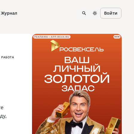
Журнал
Войти
РЕКЛАМА • APP.RSVX.RU
 РАБОТА
те
ду‚