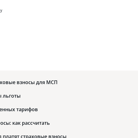
су
U
аховые взносы для МСП
ы льготы
енных тарифов
осы: как рассчитать
д платят страховые взносы