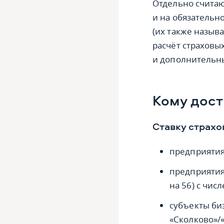
Отдельно считаю
и на обязательн
(их также назыв
расчёт страховы
и дополнительн
Кому дост
Ставку страхо
предприятия
предприятия
на 56) с чис
субъекты биз
«Сколково»/