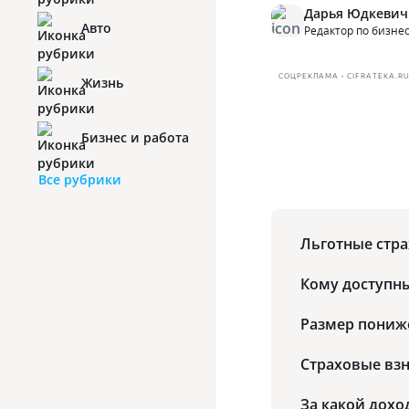
Дарья Юдкевич
Авто
Редактор по бизне
СОЦРЕКЛАМА • CIFRATEKA.R
Жизнь
Бизнес и работа
Все рубрики
Льготные стр
Кому доступн
Размер пониж
Страховые взн
За какой дохо