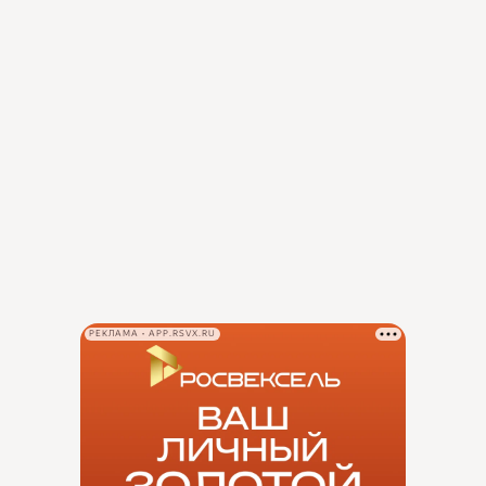
РЕКЛАМА • APP.RSVX.RU