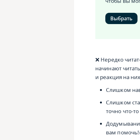
чтобы вы мо
Выбрать
❌ Нередко читат
начинают читать
и реакция на ни
Слишком нав
Слишком ста
точно что-то 
Додумывание
вам помочь!»