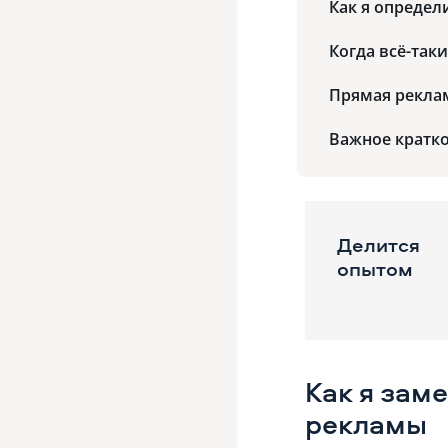
Как я определ
Когда всё-так
Прямая рекла
Важное кратк
Делится
опытом
Как я зам
рекламы