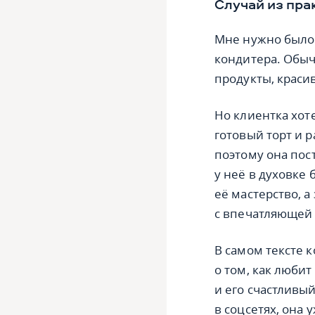
Случай из пра
Мне нужно было 
кондитера. Обы
продукты, краси
Но клиентка хот
готовый торт и р
поэтому она пос
у неё в духовке 
её мастерство, а
с впечатляющей 
В самом тексте к
о том, как любит
и его счастливы
в соцсетях, она 