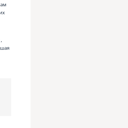
там
их
,
чшая