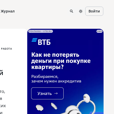
Журнал
Войти
РЕКЛАМА • VTB.RU
 РАБОТА
й
то‚
я
ких
ли