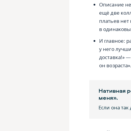
Описание не
ещё две колл
платьев нет 
в одинаковых
И главное: р
у него лучш
доставка!» — 
он возраста»
Нативная р
меня».
Если она так