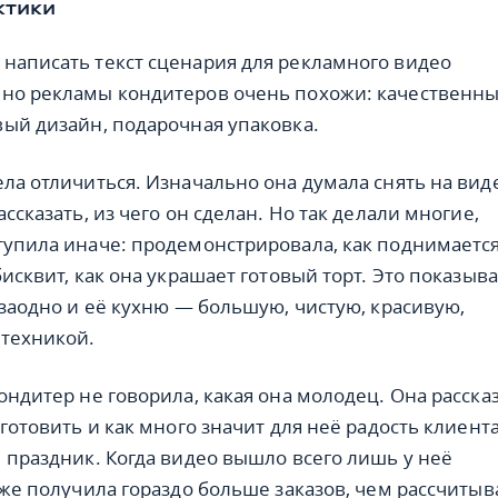
ктики
написать текст сценария для рекламного видео
чно рекламы кондитеров очень похожи: качественн
вый дизайн, подарочная упаковка.
ела отличиться. Изначально она думала снять на вид
ассказать, из чего он сделан. Но так делали многие,
тупила иначе: продемонстрировала, как поднимаетс
бисквит, как она украшает готовый торт. Это показыв
 заодно и её кухню — большую, чистую, красивую,
техникой.
ондитер не говорила, какая она молодец. Она расска
 готовить и как много значит для неё радость клиент
й праздник. Когда видео вышло всего лишь у неё
уже получила гораздо больше заказов, чем рассчитыв