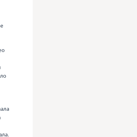
ые
ео
я
ало
зала
а
ала.