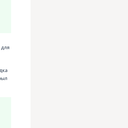
 для
дка
рыл