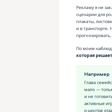
Рекламу я не зак
сценарии для ро
плакаты, листов
и в транспорте. 
прогнозировать, 
По моим наблю
которая решает
Например
Глава семейс
мало — тольк
и не готовит
активные игр
о центре отд