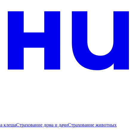
са клеща
Страхование дома и дачи
Страхование животных