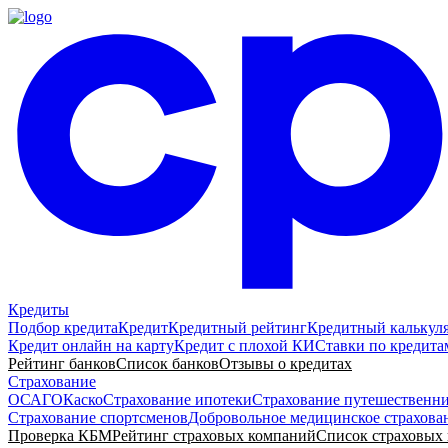
Кредиты
Подбор кредита
Кредит
Кредитный рейтинг
Кредитный калькул
Кредит онлайн на карту
Кредит с плохой КИ
Ставки по кредита
Рейтинг банков
Список банков
Отзывы о кредитах
Страхование
ОСАГО
Каско
Страхование ипотеки
Страхование путешественн
Страхование спортсменов
Добровольное медицинское страхова
Проверка КБМ
Рейтинг страховых компаний
Список страховых