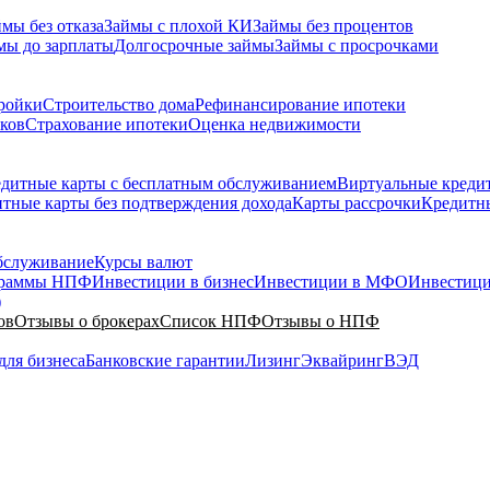
мы без отказа
Займы с плохой КИ
Займы без процентов
мы до зарплаты
Долгосрочные займы
Займы с просрочками
ройки
Строительство дома
Рефинансирование ипотеки
ков
Страхование ипотеки
Оценка недвижимости
дитные карты с бесплатным обслуживанием
Виртуальные креди
тные карты без подтверждения дохода
Карты рассрочки
Кредитны
бслуживание
Курсы валют
граммы НПФ
Инвестиции в бизнес
Инвестиции в МФО
Инвестици
)
ов
Отзывы о брокерах
Список НПФ
Отзывы о НПФ
для бизнеса
Банковские гарантии
Лизинг
Эквайринг
ВЭД