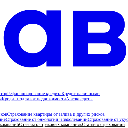
ятор
Рефинансирование кредита
Кредит наличными
м
Кредит под залог недвижимости
Автокредиты
иков
Страхование квартиры от залива и других рисков
ние
Страхование от онкологии и заболеваний
Страхование от уку
 компаний
Отзывы о страховых компаниях
Статьи о страховании