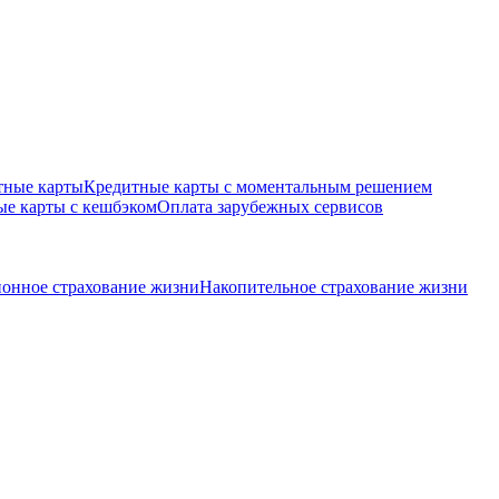
тные карты
Кредитные карты с моментальным решением
е карты с кешбэком
Оплата зарубежных сервисов
онное страхование жизни
Накопительное страхование жизни