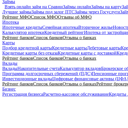
Займы
Взять онлайн займ на Сравни
Займы онлайн
Займы на карту
Зай
Лучшие займы
Займы под залог ПТС
Займы через Госуслуги
Зай
Рейтинг МФО
Список МФО
Отзывы об МФО
Ипотека
Ипотечные кредиты
Семейная ипотека
Вторичное жилье
Новост
Калькулятор ипотеки
Кредитный рейтинг
Ипотека от застройщи
Рейтинг банков
Список банков
Отзывы о банках
Карты
Подбор кредитной карты
Кредитные карты
Дебетовые карты
Кре
Кредитные карты без отказа
Кредитные карты с доставкой
Креди
Рейтинг банков
Список банков
Отзывы о банках
Вклады
Вклады
Накопительные счета
Калькулятор вкладов
Брокерское о
Программа долгосрочных сбережений (ПДС)
Пенсионные про
Инвестиционные вклады
Цифровые финансовые активы (ЦФА
Рейтинг банков
Список банков
Отзывы о банках
Рейтинг брокер
Бизнес
Регистрация бизнеса
Расчетно-кассовое обслуживание
Кредиты 