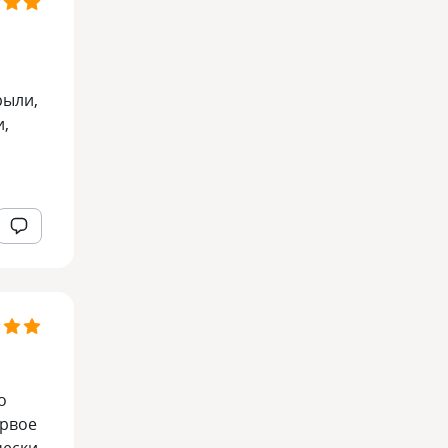
рыли,
и,
о
ервое