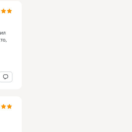
тил
то,