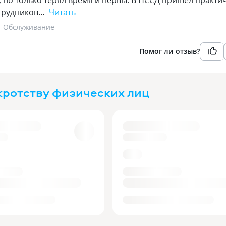
 но только терял время и нервы. В НССД пришел практи
отрудников…
Читать
Обслуживание
Помог ли отзыв?
кротству физических лиц