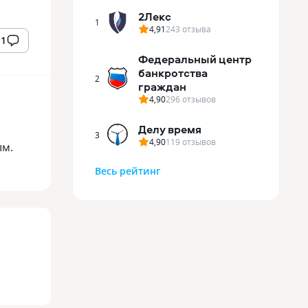
2Лекс
1
4,91
243
отзыва
1
Федеральный центр
банкротства
2
граждан
4,90
296
отзывов
Делу время
3
4,90
119
отзывов
ым.
Весь рейтинг