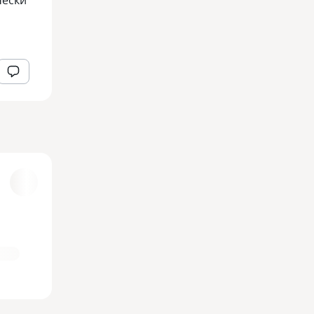
чески