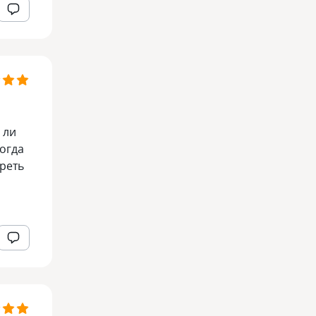
 ли
когда
реть