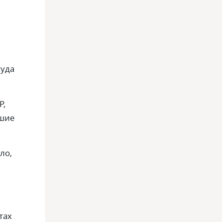
куда
Р,
йшие
ло,
тах