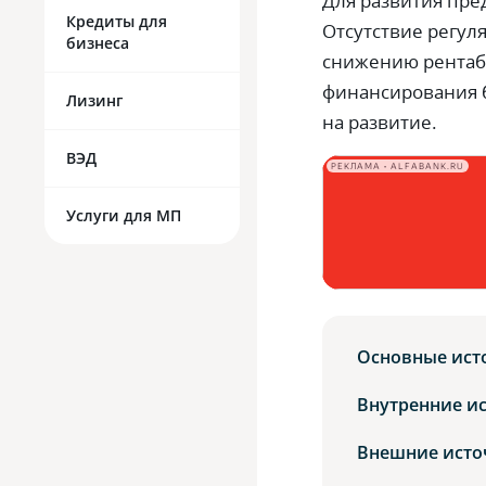
Для развития пре
Кредиты для
Отсутствие регул
бизнеса
снижению рентаб
финансирования б
Лизинг
на развитие.
ВЭД
РЕКЛАМА • ALFABANK.RU
Услуги для МП
Основные ист
Внутренние и
Внешние исто