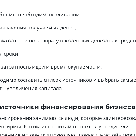
объемы необходимых вливаний;
азначения получаемых денег;
зможности по возврату вложенных денежных средст
я сроки;
 затратность идеи и время окупаемости.
ходимо составить список источников и выбрать самы
ты увеличения капитала.
 источники финансирования бизнеса
ансирования занимаются люди, которые заинтересо
ии фирмы. К этим источникам относятся учредители
тренние источники позволяют повысить устойчивост