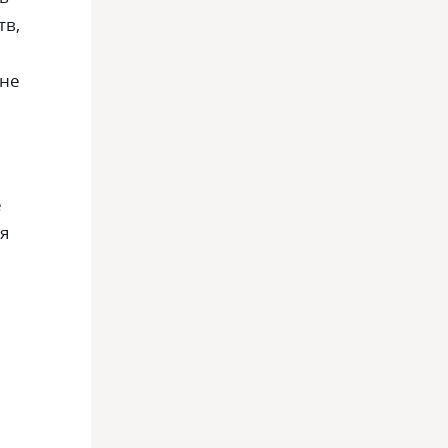
тв,
 не
е
ся