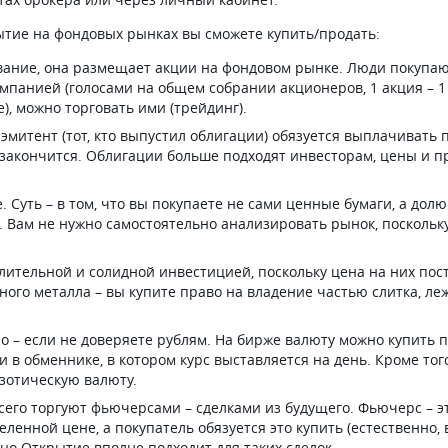
ытие на фондовых рынках вы сможете купить/продать:
ание, она размещает акции на фондовом рынке. Люди покупают
панией (голосами на общем собрании акционеров, 1 акция – 1 
, можно торговать ими (трейдинг).
 эмитент (тот, кто выпустил облигации) обязуется выплачивать
к закончится. Облигации больше подходят инвесторам, цены и 
е. Суть – в том, что вы покупаете не сами ценные бумаги, а до
 Вам не нужно самостоятельно анализировать рынок, поскольку 
лительной и солидной инвестицией, поскольку цена на них посто
ого металла – вы купите право на владение частью слитка, леж
о – если не доверяете рублям. На бирже валюту можно купить п
и в обменнике, в котором курс выставляется на день. Кроме тог
зотическую валюту.
сего торгуют фьючерсами – сделками из будущего. Фьючерс – эт
енной цене, а покупатель обязуется это купить (естественно, в
но Открытие вполне подходит для таких сделок.