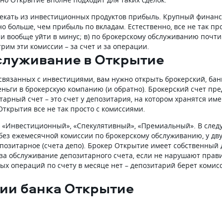
влекать из инвестиционных продуктов прибыль. Крупный фина
о больше, чем прибыль по вкладам. Естественно, все не так про
или вообще уйти в минус; в) по брокерскому обслуживанию почти
рим эти комиссии – за счет и за операции.
служивание в Открытие
 связанных с инвестициями, вам нужно открыть брокерский, бан
ньги в брокерскую компанию (и обратно). Брокерский счет пред
арный счет – это счет у депозитария, на котором хранятся им
 Открытия все не так просто с комиссиями.
», «Инвестиционный», «Спекулятивный», «Премиальный». В сл
 без ежемесячной комиссии по брокерскому обслуживанию, у двух
позитарное (счета депо). Брокер Открытие имеет собственный 
за обслуживание депозитарного счета, если не нарушают прави
ых операций по счету в месяце нет – депозитарий берет комисс
сии банка Открытие