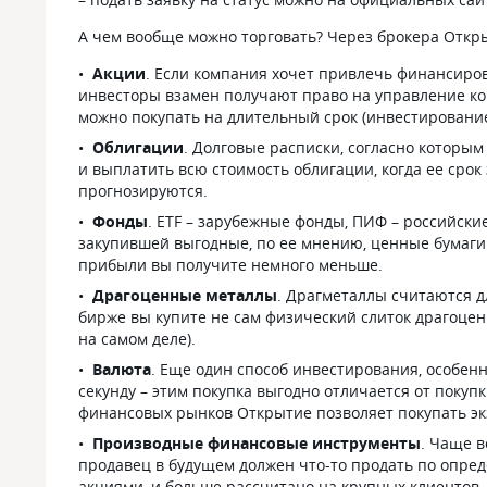
А чем вообще можно торговать? Через брокера Откр
Акции
. Если компания хочет привлечь финансиров
инвесторы взамен получают право на управление ком
можно покупать на длительный срок (инвестирование)
Облигации
. Долговые расписки, согласно которым
и выплатить всю стоимость облигации, когда ее сро
прогнозируются.
Фонды
. ETF – зарубежные фонды, ПИФ – российски
закупившей выгодные, по ее мнению, ценные бумаги.
прибыли вы получите немного меньше.
Драгоценные металлы
. Драгметаллы считаются д
бирже вы купите не сам физический слиток драгоценн
на самом деле).
Валюта
. Еще один способ инвестирования, особенн
секунду – этим покупка выгодно отличается от покупк
финансовых рынков Открытие позволяет покупать эк
Производные финансовые инструменты
. Чаще в
продавец в будущем должен что-то продать по определ
акциями, и больше рассчитано на крупных клиентов, 