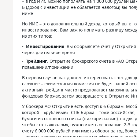
– в год ИИС можно пополнять на 1 000 000 рублей ма
Б (доход с инвестиций не облагается налогом) вы пол
ниже.
Но ИИС – это дополнительный доход, который вы к то
инвестирование. Вам важно понимать разницу между 
из этих типов:
Инвестирование
. Вы оформляете счет у Открытия
через длительное время.
Трейдинг
. Открытие брокерского счета в «АО Откр
повышении/понижении.
В первом случае вас должен интересовать счет для 
сложнее – ежемесячная комиссия не будет вашей осн
активный трейдинг часто предполагает маржинальную 
фондовых биржах, затем возвращаете в Открытие Инв
У брокера АО Открытие есть доступ к 6 биржам: Мосб
которой – «рублевые». СПБ Биржа – тоже российская
бумаги из основного списка (низкорисковые), но дл
чтобы стать «квалом», нужно иметь основание: 2-3 
счету 6 000 000 рублей или иметь оборот за год бол
– подать заявку на статус можно на официальных сай