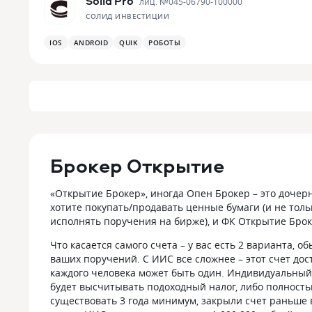
Solid Pro
лиц. №
045-06790-100000
СОЛИД ИНВЕСТИЦИИ
IOS
ANDROID
QUIK
РОБОТЫ
Брокер Открытие
«Открытие Брокер», иногда Опен Брокер – это дочер
хотите покупать/продавать ценные бумаги (и не толь
исполнять поручения на бирже), и ФК Открытие Брок
Что касается самого счета – у вас есть 2 варианта, 
ваших поручений. С ИИС все сложнее – этот счет дос
каждого человека может быть один. Индивидуальный 
будет высчитывать подоходный налог, либо полность
существовать 3 года минимум, закрыли счет раньше в