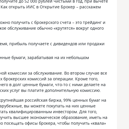
получите до 52 000 рублей чистыми в год, при вычете
у. Как открыть ИИС в Открытие Брокер – расскажем
ожно получить с брокерского счета – это трейдинг и
кое обслуживание обычно «крутятся» вокруг одного
ремя, прибыль получаете с дивидендов или продажи
ценные бумаги, зарабатывая на их небольшом
ной комиссии за обслуживание. Во втором случае все
х брокерских комиссий за операции. Кроме того,
его в долг ценные бумаги, что-то с ними делаете на
рских услуг вы платите дополнительную комиссию.
о крупнейшая российская биржа, 99% ценных бумаг на
зарубежные, вы можете покупать на них ценные
стать квалифицированным инвестором. Для того,
олучить высшее экономическое образование, иметь на
жно посещать офисы брокера, чтобы получить «квала»