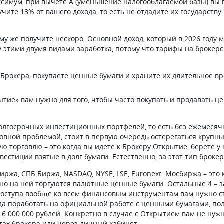
ксимум, при вычете А (уменьшение налогооблагаемой базы) вы 
учите 13% от вашего дохода, то есть не отдадите их государств
му же получите нескоро. Основной доход, который в 2026 году м
этими двумя видами заработка, потому что тарифы на брокерс
 Брокера, покупаете ценные бумаги и храните их длительное в
ытие» вам нужно для того, чтобы часто покупать и продавать 
долгосрочных инвестиционных портфелей, то есть без ежемесяч
овной проблемой, стоит в первую очередь остерегаться крупны
торговлю – это когда вы идете к Брокеру Открытие, берете у н
естиции взятые в долг бумаги. Естественно, за этот тип броке
иржа, СПБ Биржа, NASDAQ, NYSE, LSE, Euronext. Мосбиржа – эт
, но на ней торгуются валютные ценные бумаги. Остальные 4 – 
я доступа вообще ко всем финансовым инструментам вам нужно 
года поработать на официальной работе с ценными бумагами, п
ее 6 000 000 рублей. Конкретно в случае с Открытием вам не ну
тах брокера или через личный кабинет.