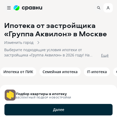
Ипотека от застройщика
«Группа Аквилон»
в Москве
Изменить город
Выберите подходящие условия ипотеки от
застройщика «Группа Аквилон» в 2026 году! На
Eщё
10.08.2026 вам доступно 7 предложений в 7 банках
со ставками от 5,75% и первым взносом от 20%, на
сумму до 100 000 000 рублей! Подайте заявку на
Ипотека от ПИК
Семейная ипотека
IT-ипотека
подбор квартиры в ипотеку от застройщика «Группа
Аквилон» и получите приемлемое предложение уже
сегодня!
Подбор квартиры в ипотеку
БЕСПЛАТНЫЙ ПОДБОР НОВОСТРОЙКИ
Далее