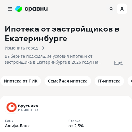
Ипотека от застройщиков
в
Екатеринбурге
Изменить город
Выберите подходящие условия ипотеки от
застройщика в Екатеринбурге в 2026 году! На
Eщё
06.08.2026 вам доступно 170 предложений в 17
банках со ставками от 2,5% и первым взносом от
20%, на сумму до 200 000 000 рублей! Подайте заявку
Ипотека от ПИК
Семейная ипотека
IT-ипотека
на подбор квартиры в ипотеку от застройщика в
Екатеринбурге и получите приемлемое
предложение уже сегодня!
Брусника
ИТ-ИПОТЕКА
Банк
Ставка
Альфа-Банк
от 2,5%