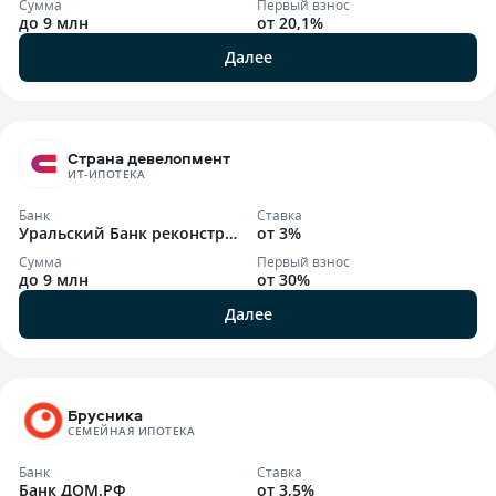
Сумма
Первый взнос
до 9 млн
от 20,1%
Далее
Страна девелопмент
ИТ-ИПОТЕКА
Банк
Ставка
Уральский Банк реконстру
от 3%
кции и развития
Сумма
Первый взнос
до 9 млн
от 30%
Далее
Брусника
СЕМЕЙНАЯ ИПОТЕКА
Банк
Ставка
Банк ДОМ.РФ
от 3,5%