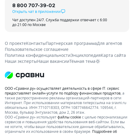
8 800 707-39-02
Открыть чат в приложении
Чат доступен 24/7. Служба поддержки отвечает с 6:00
до 21:00 по Москве
О проекте
Контакты
Партнерская программа
Для агентов
Пользовательское соглашение
Политика конфиденциальности
Энциклопедия
Карта сайта
Наши эксперты
Наши вакансии
Тёмная тема
ООО «Сравни.ру» осуществляет деятельность в сфере IT: сервис
предоставляет онлайн-услуги по подбору финансовых продуктов
, а
также распространению рекламы организаций-партнеров в сети
Интернет.
При использовании материалов гиперссылка на sravni.ru
обязательна. ИНН 7710718303, ОГРН 1087746642774. 109544, г.
Москва, бульвар Энтузиастов, дом 2, 26 этаж.
ООО «Сравни.ру» использует
файлы cookie
с целью персонализации
сервисов и повышения удобства пользования веб-сайтом. Если вы
не хотите, чтобы ваши пользовательские данные обрабатывались,
ограничьте их использование в своём браузере.
Подробнее об