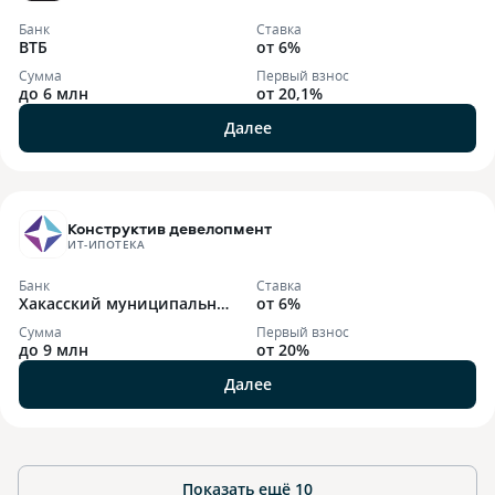
Банк
Ставка
ВТБ
от 6%
Сумма
Первый взнос
до 6 млн
от 20,1%
Далее
Конструктив девелопмент
ИТ-ИПОТЕКА
Банк
Ставка
Хакасский муниципальны
от 6%
й банк
Сумма
Первый взнос
до 9 млн
от 20%
Далее
Показать ещё
10