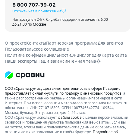
8 800 707-39-02
Открыть чат в приложении
Чат доступен 24/7. Служба поддержки отвечает с 6:00
до 21:00 по Москве
О проекте
Контакты
Партнерская программа
Для агентов
Пользовательское соглашение
Политика конфиденциальности
Энциклопедия
Карта сайта
Наши эксперты
Наши вакансии
Тёмная тема
ООО «Сравни.ру» осуществляет деятельность в сфере IT: сервис
предоставляет онлайн-услуги по подбору финансовых продуктов
, а
также распространению рекламы организаций-партнеров в сети
Интернет.
При использовании материалов гиперссылка на sravni.ru
обязательна. ИНН 7710718303, ОГРН 1087746642774. 109544, г.
Москва, бульвар Энтузиастов, дом 2, 26 этаж.
ООО «Сравни.ру» использует
файлы cookie
с целью персонализации
сервисов и повышения удобства пользования веб-сайтом. Если вы
не хотите, чтобы ваши пользовательские данные обрабатывались,
ограничьте их использование в своём браузере.
Подробнее об