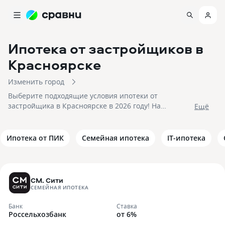
Ипотека от застройщиков
в
Красноярске
Изменить город
Выберите подходящие условия ипотеки от
застройщика в Красноярске в 2026 году! На
Eщё
08.08.2026 вам доступно 36 предложений в 12 банках
со ставками от 6% и первым взносом от 20%, на
сумму до 100 000 000 рублей! Подайте заявку на
Ипотека от ПИК
Семейная ипотека
IT-ипотека
подбор квартиры в ипотеку от застройщика в
Красноярске и получите приемлемое предложение
уже сегодня!
СМ. Сити
СЕМЕЙНАЯ ИПОТЕКА
Банк
Ставка
Россельхозбанк
от 6%