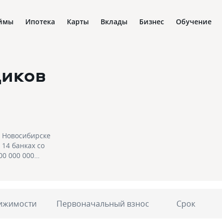
ймы
Ипотека
Карты
Вклады
Бизнес
Обучение
щиков
в Новосибирске
 14 банках со
00 000 000
 застройщика в
егодня!
ижимости
Первоначальный взнос
Срок