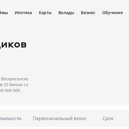
ймы
Ипотека
Карты
Вклады
Бизнес
Обучение
щиков
 Воскресенске
в 23 банках со
00 000 000
 застройщика в
егодня!
ижимости
Первоначальный взнос
Срок