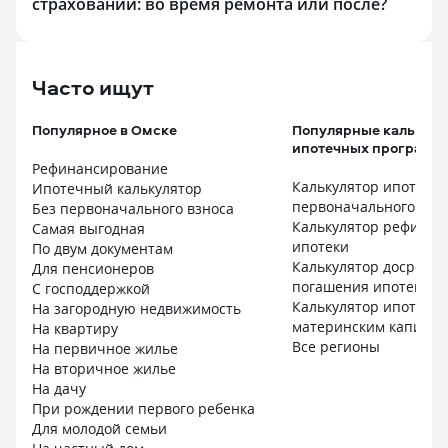
страховании: во время ремонта или после?
Часто ищут
Популярное в Омске
Популярные калькул
ипотечных программ
Рефинансирование
Калькулятор ипотеки 
Ипотечный калькулятор
первоначального взн
Без первоначального взноса
Калькулятор рефинан
Самая выгодная
ипотеки
По двум документам
Калькулятор досрочно
Для пенсионеров
погашения ипотеки
С господдержкой
Калькулятор ипотеки 
На загородную недвижимость
материнским капитал
На квартиру
Все регионы
На первичное жилье
На вторичное жилье
На дачу
При рождении первого ребенка
Для молодой семьи