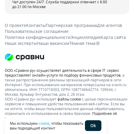
Чат доступен 24/7. Служба поддержки отвечает с 6:00
до 21:00 по Москве
О проекте
Контакты
Партнерская программа
Для агентов
Пользовательское соглашение
Политика конфиденциальности
Энциклопедия
Карта сайта
Наши эксперты
Наши вакансии
Тёмная тема
ООО «Сравни.ру» осуществляет деятельность в сфере IT: сервис
предоставляет онлайн-услуги по подбору финансовых продуктов
, а
также распространению рекламы организаций-партнеров в сети
Интернет.
При использовании материалов гиперссылка на sravni.ru
обязательна. ИНН 7710718303, ОГРН 1087746642774. 109544, г.
Москва, бульвар Энтузиастов, дом 2, 26 этаж.
ООО «Сравни.ру» использует
файлы cookie
с целью персонализации
сервисов и повышения удобства пользования веб-сайтом. Если вы
не хотите, чтобы ваши пользовательские данные обрабатывались,
ограничьте их использование в своём браузере.
Подробнее об
условиях.
Раскрытие информации
Мы используем
cookie
, чтобы показывать
Ok
вам подходящий контент